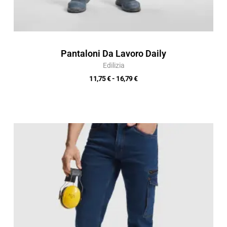
Pantaloni Da Lavoro Daily
Edilizia
11,75
€
-
16,79
€
Fascia
di
prezzo:
da
21,01 €
a
30,01 €