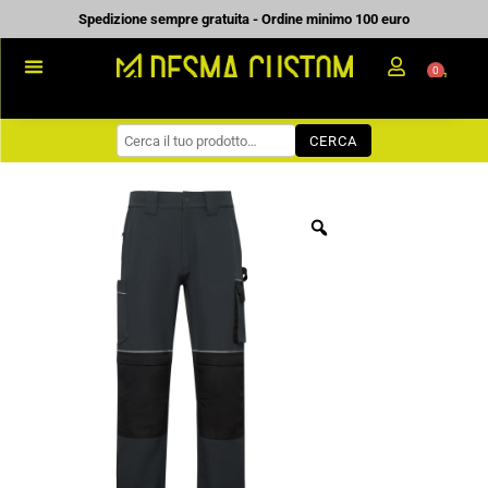
Vai
Spedizione sempre gratuita - Ordine minimo 100 euro
al
0
Carrell
contenuto
PROMOZIONALE
CERCA
WORKWEAR
COME ORDINARE
PREVENTIVI
CHI SIAMO
BLOG
CONTATTI