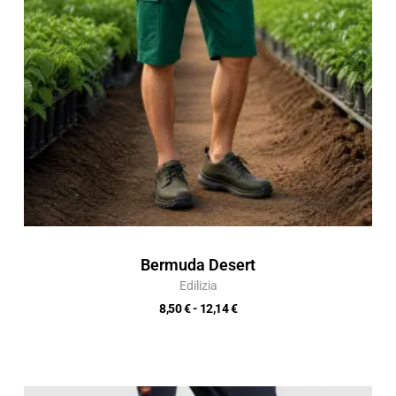
Bermuda Desert
Edilizia
8,50
€
-
12,14
€
Fascia