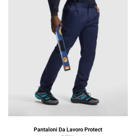
di
prezzo:
da
14,80 €
a
21,14 €
Pantaloni Da Lavoro Protect