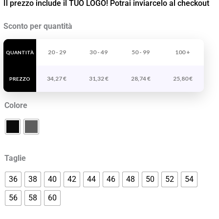
Il prezzo include il TUO LOGO! Potrai inviarcelo al checkout
Pantalone
Sconto per quantità
Da
Lavoro
20 - 29
30 - 49
50 - 99
100 +
QUANTITÀ
Multitasche
34,27
€
31,32
€
28,74
€
25,80
€
Elasticizzato
PREZZO
Wall
Colore
quantità
Taglie
36
38
40
42
44
46
48
50
52
54
56
58
60