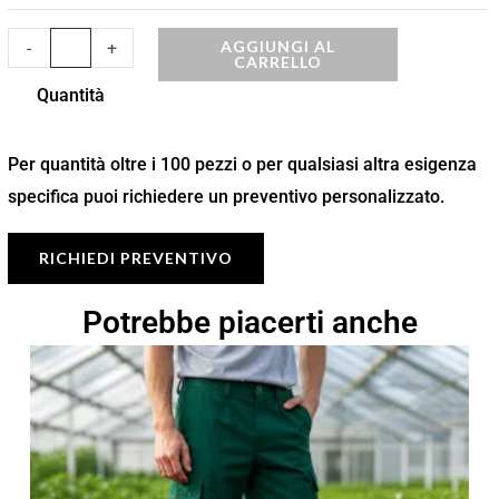
AGGIUNGI AL
-
+
CARRELLO
Quantità
Per quantità oltre i 100 pezzi o per qualsiasi altra esigenza
specifica puoi richiedere un preventivo personalizzato.
RICHIEDI PREVENTIVO
Potrebbe piacerti anche
Fascia
di
prezzo:
da
8,50 €
a
12,14 €