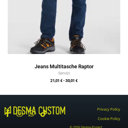
Jeans Multitasche Raptor
Servizi
21,01
€
-
30,01
€
Privacy Policy
F
I
W
T
Cookie Policy
a
n
h
i
© 2026 Desma Project