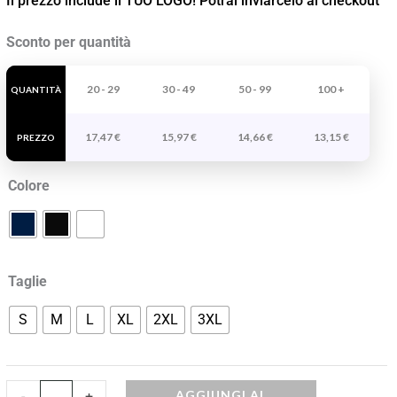
Il prezzo include il TUO LOGO! Potrai inviarcelo al checkout
Camicia
Sconto per quantità
A
Maniche
20 - 29
30 - 49
50 - 99
100 +
QUANTITÀ
Corte
17,47
€
15,97
€
14,66
€
13,15
€
Aifos
PREZZO
quantità
Colore
Taglie
S
M
L
XL
2XL
3XL
AGGIUNGI AL
-
+