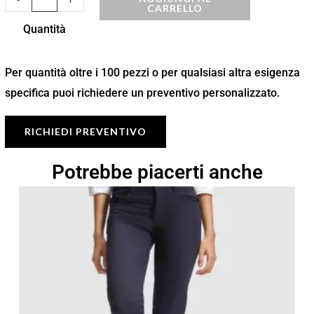
CARRELLO
Quantità
Per quantità oltre i 100 pezzi o per qualsiasi altra esigenza
specifica puoi richiedere un preventivo personalizzato.
RICHIEDI PREVENTIVO
Potrebbe piacerti anche
Fascia
di
prezzo:
da
16,53 €
a
23,62 €