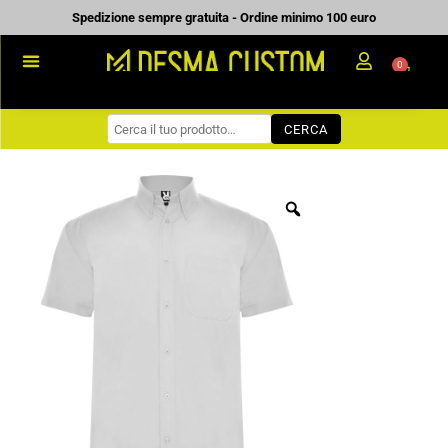
Vai
Spedizione sempre gratuita - Ordine minimo 100 euro
al
0
Carrell
contenuto
PROMOZIONALE
CERCA
WORKWEAR
COME ORDINARE
PREVENTIVI
CHI SIAMO
BLOG
CONTATTI