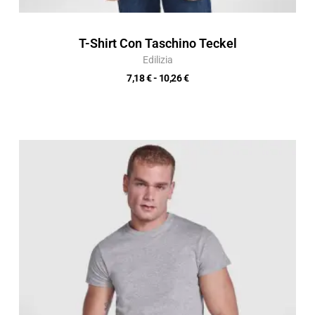
T-Shirt Con Taschino Teckel
Edilizia
7,18
€
-
10,26
€
Fascia
di
prezzo:
da
4,24 €
a
6,05 €