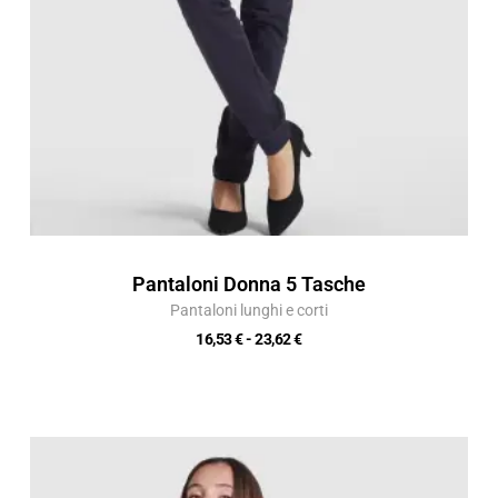
Pantaloni Donna 5 Tasche
Pantaloni lunghi e corti
16,53
€
-
23,62
€
Fascia
di
prezzo: