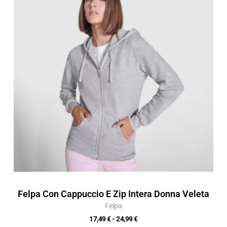
da
17,49 €
a
24,99 €
Felpa Con Cappuccio E Zip Intera Donna Veleta
Felpa
17,49
€
-
24,99
€