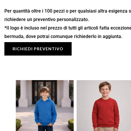
Per quantità oltre i 100 pezzi o per qualsiasi altra esigenza 
richiedere un preventivo personalizzato.
*Il logo è incluso nel prezzo di tutti gli articoli fatta eccezio
bermuda, dove potrai comunque richiederlo in aggiunta.
RICHIEDI PREVENTIVO
Fascia
Fascia
di
di
prezzo:
prezzo:
da
da
9,90 €
8,72 €
a
a
14,14 €
12,45 €