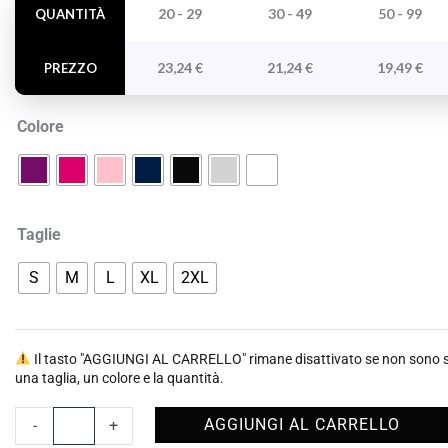
Cappuccio
20 - 29
30 - 49
50 - 99
QUANTITÀ
E
Zip
23,24
€
21,24
€
19,49
€
PREZZO
Intera
Donna
Colore
Veleta
quantità
Taglie
S
M
L
XL
2XL
Il tasto "AGGIUNGI AL CARRELLO" rimane disattivato se non sono st
una taglia, un colore e la quantità.
AGGIUNGI AL CARRELLO
-
+