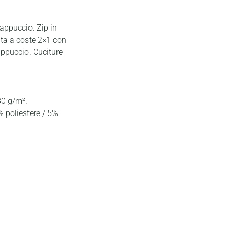
cappuccio. Zip in
ita a coste 2×1 con
appuccio. Cuciture
80 g/m².
 poliestere / 5%