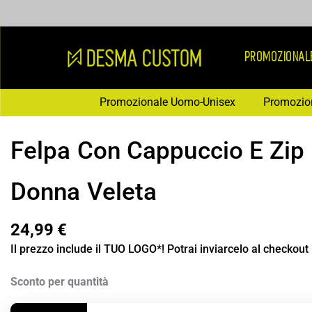
Vai
al
contenuto
PROMOZIONAL
Promozionale Uomo-Unisex
Promozio
Felpa Con Cappuccio E Zip 
Donna Veleta
24,99
€
Il prezzo include il TUO LOGO*! Potrai inviarcelo al checkout
Felpa
Sconto per quantità
Con