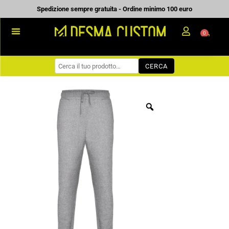
Vai
Spedizione sempre gratuita - Ordine minimo 100 euro
al
0
Carrell
contenuto
PROMOZIONALE
CERCA
WORKWEAR
COME ORDINARE
PREVENTIVI
CHI SIAMO
BLOG
CONTATTI