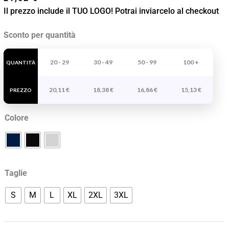
Il prezzo include il TUO LOGO! Potrai inviarcelo al checkout
Jogger
Sconto per quantità
In
Felpa
20 - 29
30 - 49
50 - 99
100 +
QUANTITÀ
Non
20,11
€
18,38
€
16,86
€
15,13
€
Garzata
PREZZO
Uomo
Colore
Adelpho
quantità
Taglie
S
M
L
XL
2XL
3XL