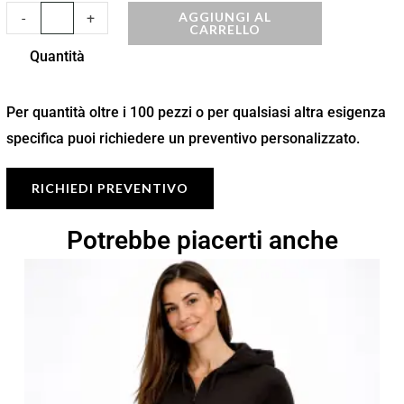
AGGIUNGI AL
-
+
CARRELLO
Quantità
Per quantità oltre i 100 pezzi o per qualsiasi altra esigenza
specifica puoi richiedere un preventivo personalizzato.
RICHIEDI PREVENTIVO
Potrebbe piacerti anche
Fascia
di
prezzo:
da
10,97 €
a
15,67 €