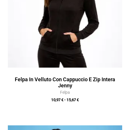
Felpa In Velluto Con Cappuccio E Zip Intera
Jenny
Felpa
10,97
€
-
15,67
€
Fascia