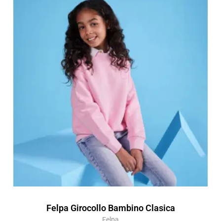
di
prezzo:
da
10,14 €
a
14,48 €
Felpa Girocollo Bambino Clasica
Felpa