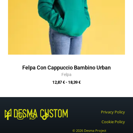
Felpa Con Cappuccio Bambino Urban
Felpa
12,87
€
-
18,39
€
Privacy Policy
F
I
W
T
Cookie Policy
a
n
h
i
© 2026 Desma Project