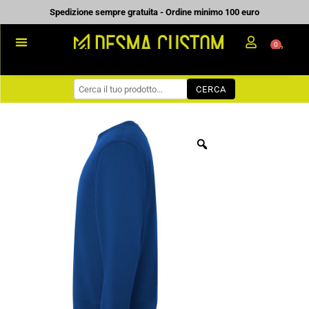
Vai
Spedizione sempre gratuita - Ordine minimo 100 euro
al
0
Carrell
contenuto
PROMOZIONALE
CERCA
WORKWEAR
COME ORDINARE
PREVENTIVI
CHI SIAMO
BLOG
CONTATTI