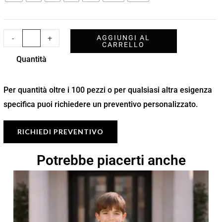
-
+
AGGIUNGI AL
CARRELLO
Quantità
Per quantità oltre i 100 pezzi o per qualsiasi altra esigenza
specifica puoi richiedere un preventivo personalizzato.
RICHIEDI PREVENTIVO
Potrebbe piacerti anche
Fascia
di
prezzo:
da
9,90 €