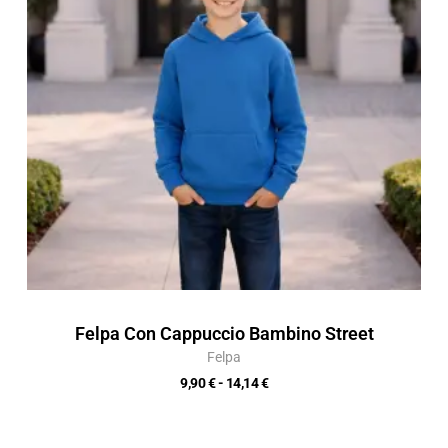
a
14,14 €
Felpa Con Cappuccio Bambino Street
Felpa
9,90
€
-
14,14
€