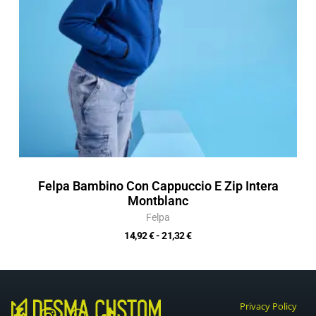
Felpa Bambino Con Cappuccio E Zip Intera
Montblanc
Felpa
14,92
€
-
21,32
€
Privacy Policy