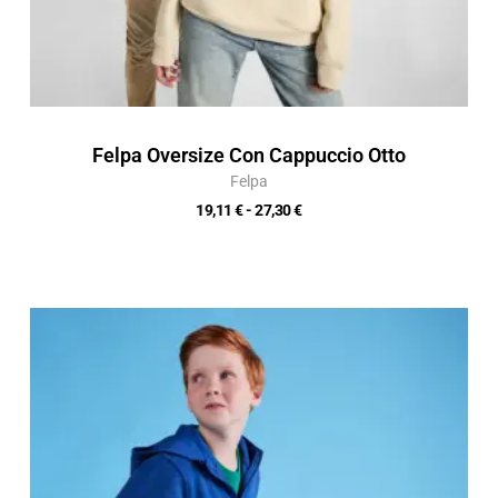
Felpa Oversize Con Cappuccio Otto
Felpa
19,11
€
-
27,30
€
Fascia
di
prezzo:
da
14,92 €
a
21,32 €