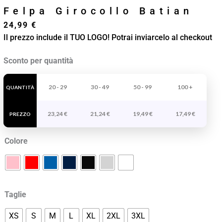
Felpa Girocollo Batian
24,99
€
Il prezzo include il TUO LOGO! Potrai inviarcelo al checkout
Felpa
Sconto per quantità
Girocollo
Batian
20 - 29
30 - 49
50 - 99
100 +
QUANTITÀ
quantità
23,24
€
21,24
€
19,49
€
17,49
€
PREZZO
Colore
Taglie
XS
S
M
L
XL
2XL
3XL