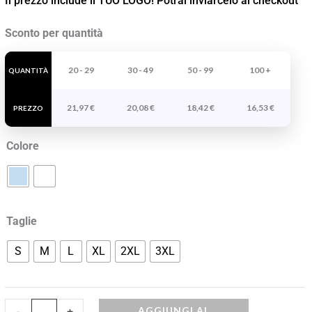
Il prezzo include il TUO LOGO! Potrai inviarcelo al checkout
Camicia
Sconto per quantità
A
Maniche
20 - 29
30 - 49
50 - 99
100 +
QUANTITÀ
Lunghe
21,97
€
20,08
€
18,42
€
16,53
€
Oxford
PREZZO
quantità
Colore
Taglie
S
M
L
XL
2XL
3XL
AGGIUNGI AL
-
+