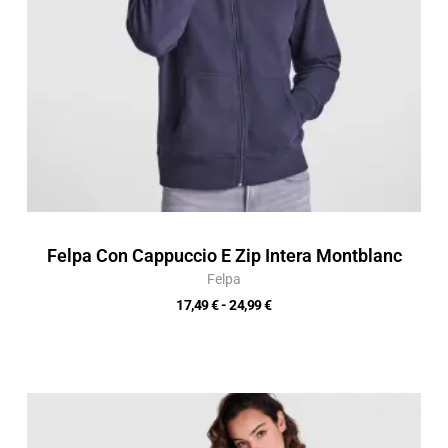
Felpa Con Cappuccio E Zip Intera Montblanc
Felpa
17,49
€
-
24,99
€
Fascia
di
prezzo: