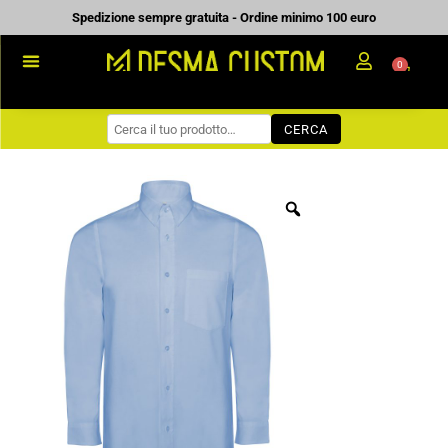
Vai
Spedizione sempre gratuita - Ordine minimo 100 euro
al
0
Carrell
contenuto
PROMOZIONALE
CERCA
WORKWEAR
COME ORDINARE
PREVENTIVI
CHI SIAMO
BLOG
CONTATTI