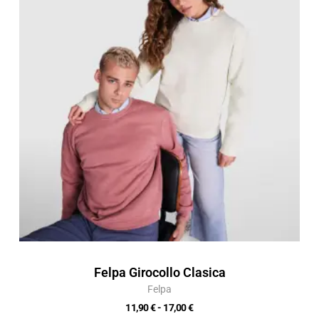
da
11,90 €
a
17,00 €
Felpa Girocollo Clasica
Felpa
11,90
€
-
17,00
€