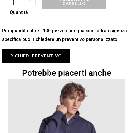
CARRELLO
Quantità
Per quantità oltre i 100 pezzi o per qualsiasi altra esigenza
specifica puoi richiedere un preventivo personalizzato.
RICHIEDI PREVENTIVO
Potrebbe piacerti anche
Fascia
di
prezzo:
da
17,49 €
a
24,99 €