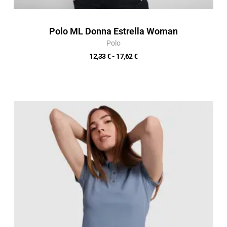
Polo ML Donna Estrella Woman
Polo
12,33
€
-
17,62
€
Fascia
di
prezzo:
da
9,80 €
a
14,00 €