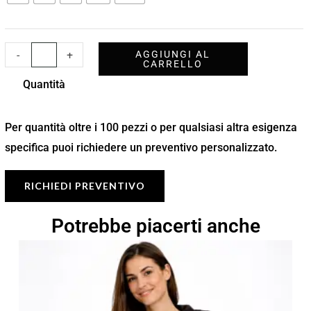
-
+
AGGIUNGI AL
CARRELLO
Quantità
Per quantità oltre i 100 pezzi o per qualsiasi altra esigenza
specifica puoi richiedere un preventivo personalizzato.
RICHIEDI PREVENTIVO
Potrebbe piacerti anche
Fascia
di
prezzo:
da
10,97 €