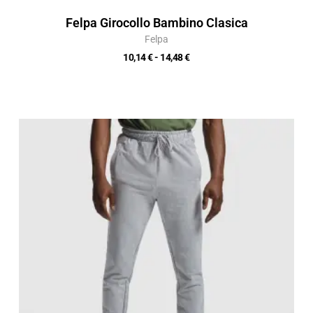
Felpa Girocollo Bambino Clasica
Felpa
10,14
€
-
14,48
€
Fascia
di
prezzo:
da
15,13 €
a
21,62 €