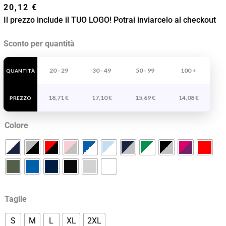
20,12
€
Il prezzo include il TUO LOGO! Potrai inviarcelo al checkout
Felpa
Sconto per quantità
Con
Cappuccio
20 - 29
30 - 49
50 - 99
100 +
QUANTITÀ
Donna
18,71
€
17,10
€
15,69
€
14,08
€
Urban
PREZZO
Woman
Colore
quantità
Taglie
S
M
L
XL
2XL