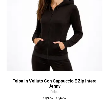
a
15,67 €
Felpa In Velluto Con Cappuccio E Zip Intera
Jenny
Felpa
10,97
€
-
15,67
€