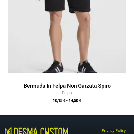
Bermuda In Felpa Non Garzata Spiro
Felpa
10,15
€
-
14,50
€
Privacy Policy