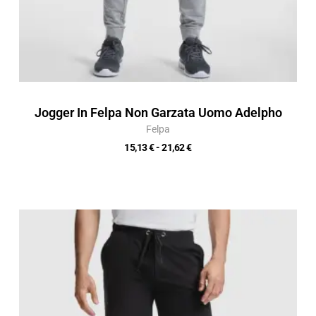
Jogger In Felpa Non Garzata Uomo Adelpho
Felpa
15,13
€
-
21,62
€
Fascia
di
prezzo:
da
10,15 €
a
14,50 €