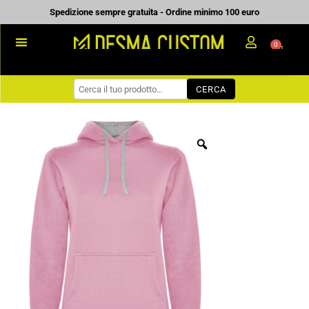
Vai
Spedizione sempre gratuita - Ordine minimo 100 euro
al
0
Carrell
contenuto
PROMOZIONALE
CERCA
WORKWEAR
COME ORDINARE
PREVENTIVI
CHI SIAMO
BLOG
CONTATTI