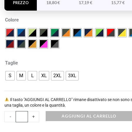
quantità
18,80
€
17,19
€
15,77
€
PREZZO
Colore
Taglie
S
M
L
XL
2XL
3XL
Il tasto "AGGIUNGI AL CARRELLO" rimane disattivato se non sono st
una taglia, un colore e la quantità.
AGGIUNGI AL CARRELLO
-
+