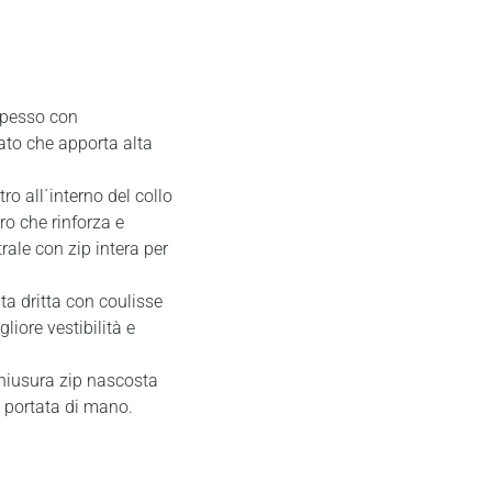
spesso con
pato che apporta alta
ro all´interno del collo
ro che rinforza e
ale con zip intera per
ita dritta con coulisse
liore vestibilità e
chiusura zip nascosta
a portata di mano.