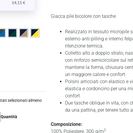
14,15
€
Giacca pile bicolore con tasche.
Realizzato in tessuto micropile 
esterno anti-pilling e interno fel
ritenzione termica.
Colletto alto a doppio strato, nast
con rinforzo semicircolare sul ret
mantiene la forma, chiusura centr
un maggiore calore e confort.
Polsini arricciati con elastico e v
elastica e cordoncino per una mig
confort.
ati selezionati almeno
Due tasche oblique in vita, con 
da una pattina, per tenere tutto 
Quantità
Composizione:
2
100% Poliestere, 300 g/m