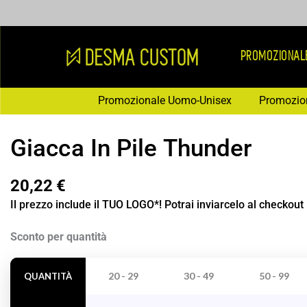
Vai
al
contenuto
PROMOZIONAL
Promozionale Uomo-Unisex
Promozio
Giacca In Pile Thunder
20,22
€
Il prezzo include il TUO LOGO*! Potrai inviarcelo al checkout
Giacca
Sconto per quantità
In
Pile
20 - 29
30 - 49
50 - 99
QUANTITÀ
Thunder