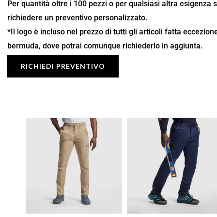
Per quantità oltre i 100 pezzi o per qualsiasi altra esigenza 
richiedere un preventivo personalizzato.
*Il logo è incluso nel prezzo di tutti gli articoli fatta eccezio
bermuda, dove potrai comunque richiederlo in aggiunta.
RICHIEDI PREVENTIVO
Fascia
Fascia
di
di
prezzo:
prezzo:
da
da
17,71 €
14,80 €
a
a
25,30 €
21,14 €