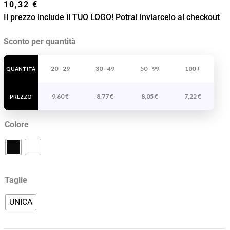
10,32
€
Il prezzo include il TUO LOGO! Potrai inviarcelo al checkout
Grembiule
Sconto per quantità
Celery
quantità
20 - 29
30 - 49
50 - 99
100 +
QUANTITÀ
9,60
€
8,77
€
8,05
€
7,22
€
PREZZO
Colore
Taglie
UNICA