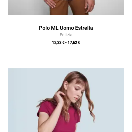
Polo ML Uomo Estrella
Edilizia
12,33
€
-
17,62
€
Fascia
di
prezzo:
da
5,15 €
a
7,35 €