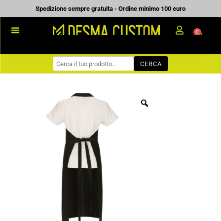
Vai
Spedizione sempre gratuita - Ordine minimo 100 euro
al
0
Carrell
contenuto
PROMOZIONALE
CERCA
WORKWEAR
COME ORDINARE
PREVENTIVI
CHI SIAMO
BLOG
CONTATTI