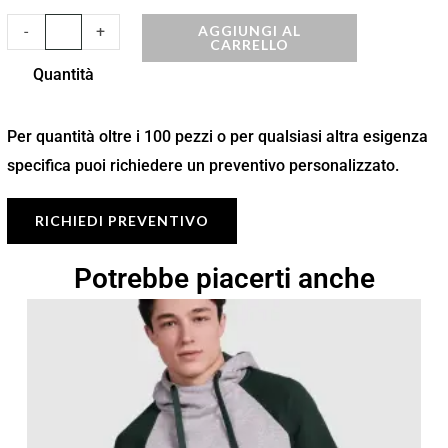
AGGIUNGI AL
-
+
CARRELLO
Quantità
Per quantità oltre i 100 pezzi o per qualsiasi altra esigenza
specifica puoi richiedere un preventivo personalizzato.
RICHIEDI PREVENTIVO
Potrebbe piacerti anche
Fascia
di
prezzo:
da
16,84 €
a
24,05 €