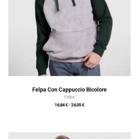
Felpa Con Cappuccio Bicolore
Felpa
16,84
€
-
24,05
€
Fascia