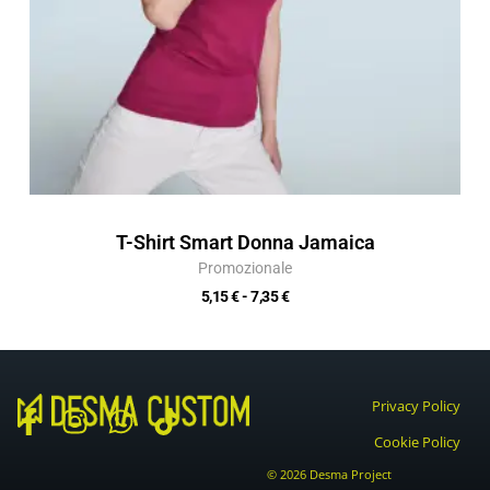
T-Shirt Smart Donna Jamaica
Promozionale
5,15
€
-
7,35
€
Privacy Policy
F
I
W
T
Cookie Policy
a
n
h
i
© 2026 Desma Project