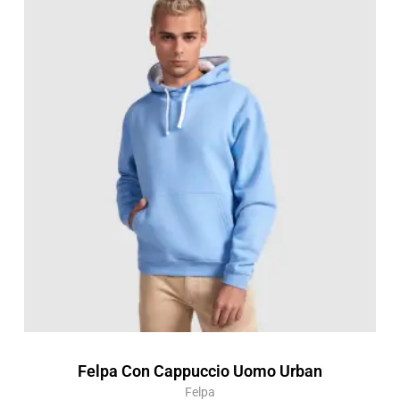
di
prezzo:
da
14,08 €
a
20,12 €
Felpa Con Cappuccio Uomo Urban
Felpa