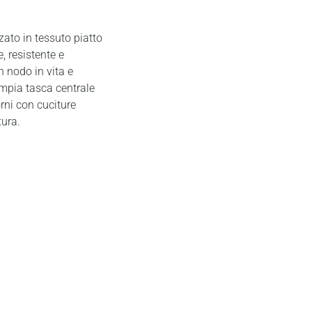
zato in tessuto piatto
, resistente e
n nodo in vita e
ampia tasca centrale
rni con cuciture
tura.