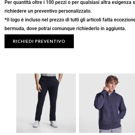
Per quantità oltre i 100 pezzi o per qualsiasi altra esigenza 
richiedere un preventivo personalizzato.
*Il logo è incluso nel prezzo di tutti gli articoli fatta eccezio
bermuda, dove potrai comunque richiederlo in aggiunta.
RICHIEDI PREVENTIVO
Fascia
Fascia
di
di
prezzo:
prezzo:
da
da
14,29 €
17,49 €
a
a
20,42 €
24,99 €