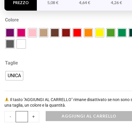
5,08
€
4,64
€
4,26
€
PREZZO
Colore
Taglie
UNICA
Il tasto "AGGIUNGI AL CARRELLO" rimane disattivato se non sono st
una taglia, un colore e la quantità.
AGGIUNGI AL CARRELLO
-
+