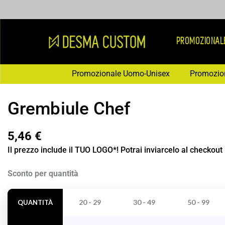
Vai
al
contenuto
PROMOZIONAL
Promozionale Uomo-Unisex
Promozio
Grembiule Chef
5,46
€
Il prezzo include il TUO LOGO*! Potrai inviarcelo al checkout
Grembiule
Sconto per quantità
Chef
quantità
20 - 29
30 - 49
50 - 99
QUANTITÀ