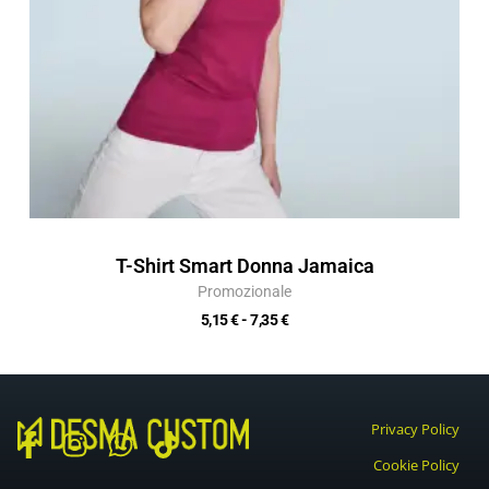
T-Shirt Smart Donna Jamaica
Promozionale
5,15
€
-
7,35
€
Privacy Policy
F
I
W
T
Cookie Policy