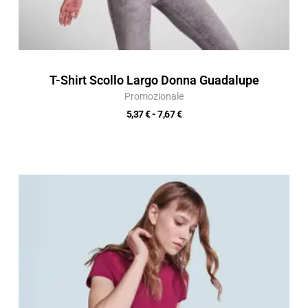
T-Shirt Scollo Largo Donna Guadalupe
Promozionale
5,37
€
-
7,67
€
Fascia
di
prezzo:
da
5,15 €
a
7,35 €