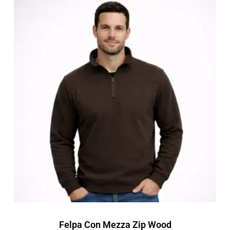
Fascia
di
prezzo:
da
12,12 €
a
17,31 €
Felpa Con Mezza Zip Wood