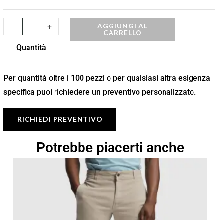
AGGIUNGI AL
-
+
CARRELLO
Quantità
Per quantità oltre i 100 pezzi o per qualsiasi altra esigenza
specifica puoi richiedere un preventivo personalizzato.
RICHIEDI PREVENTIVO
Potrebbe piacerti anche
Fascia
di
prezzo:
da
10,35 €
a