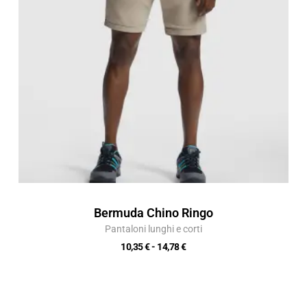
14,78 €
Bermuda Chino Ringo
Pantaloni lunghi e corti
10,35
€
-
14,78
€