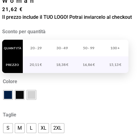
Woman
21,62
€
Il prezzo include il TUO LOGO! Potrai inviarcelo al checkout
Jogger
Sconto per quantità
In
Felpa
20 - 29
30 - 49
50 - 99
100 +
QUANTITÀ
Non
20,11
€
18,38
€
16,86
€
15,13
€
Garzata
PREZZO
Donna
Colore
Adelpho
Woman
quantità
Taglie
S
M
L
XL
2XL