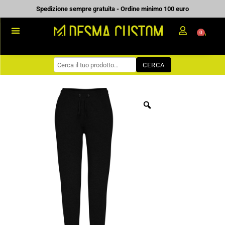
Vai
Spedizione sempre gratuita - Ordine minimo 100 euro
al
0
Carrell
contenuto
PROMOZIONALE
CERCA
WORKWEAR
COME ORDINARE
PREVENTIVI
CHI SIAMO
BLOG
CONTATTI