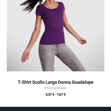
a
7,67 €
T-Shirt Scollo Largo Donna Guadalupe
Promozionale
5,37
€
-
7,67
€