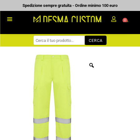
Vai
Spedizione sempre gratuita - Ordine minimo 100 euro
al
0
Carrell
contenuto
PROMOZIONALE
CERCA
WORKWEAR
COME ORDINARE
PREVENTIVI
CHI SIAMO
BLOG
CONTATTI