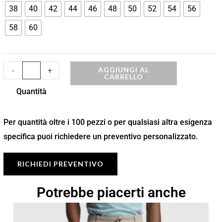
38
40
42
44
46
48
50
52
54
56
58
60
AGGIUNGI AL
-
+
CARRELLO
Quantità
Per quantità oltre i 100 pezzi o per qualsiasi altra esigenza
specifica puoi richiedere un preventivo personalizzato.
RICHIEDI PREVENTIVO
Potrebbe piacerti anche
Fascia
di