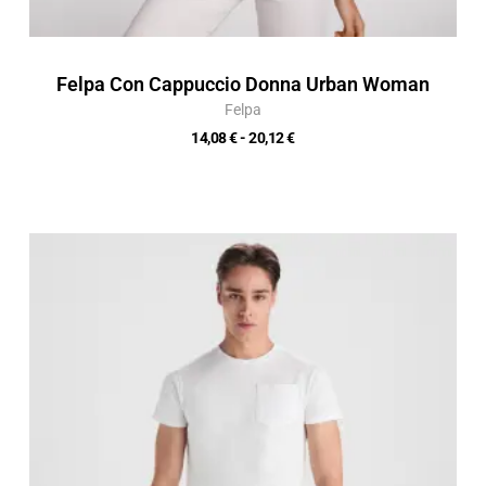
Felpa Con Cappuccio Donna Urban Woman
Felpa
14,08
€
-
20,12
€
Fascia
di
prezzo:
da
7,18 €
a
10,26 €