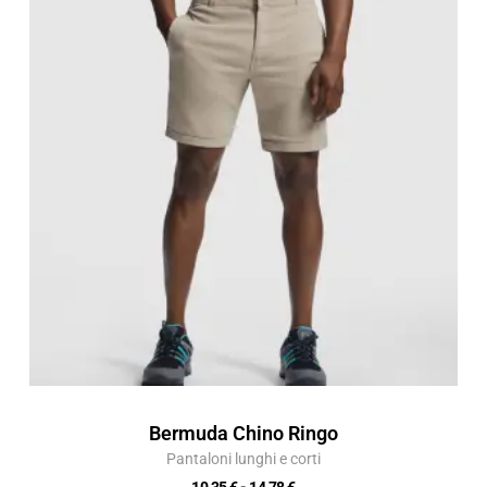
prezzo:
da
10,35 €
a
14,78 €
Bermuda Chino Ringo
Pantaloni lunghi e corti