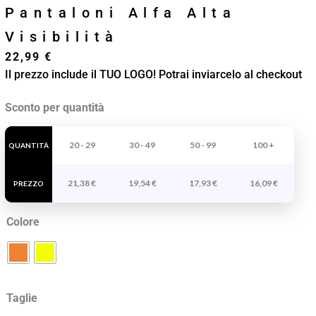
Pantaloni Alfa Alta
Visibilità
22,99
€
Il prezzo include il TUO LOGO! Potrai inviarcelo al checkout
Pantaloni
Sconto per quantità
Alfa
Alta
20 - 29
30 - 49
50 - 99
100 +
QUANTITÀ
Visibilità
21,38
€
19,54
€
17,93
€
16,09
€
quantità
PREZZO
Colore
Taglie