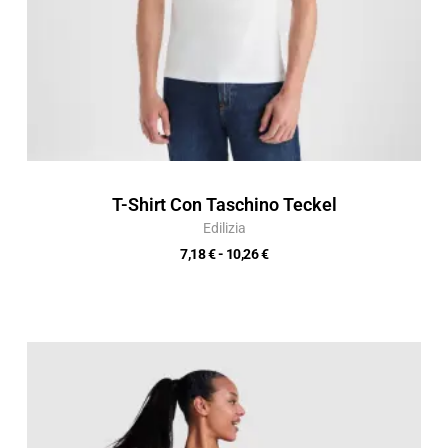
T-Shirt Con Taschino Teckel
Edilizia
7,18
€
-
10,26
€
Fascia
di
prezzo:
da
5,37 €