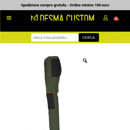
Vai
Spedizione sempre gratuita - Ordine minimo 100 euro
al
0
Carrell
contenuto
PROMOZIONALE
CERCA
WORKWEAR
COME ORDINARE
PREVENTIVI
CHI SIAMO
BLOG
CONTATTI