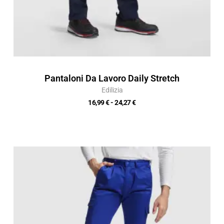
Pantaloni Da Lavoro Daily Stretch
Edilizia
16,99
€
-
24,27
€
Fascia
di
prezzo:
da
11,75 €
a
16,79 €