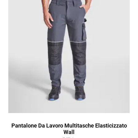
di
prezzo:
da
25,80 €
a
36,85 €
Pantalone Da Lavoro Multitasche Elasticizzato
Wall