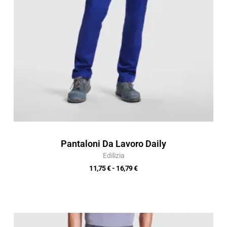
Pantaloni Da Lavoro Daily
Edilizia
11,75
€
-
16,79
€
Fascia