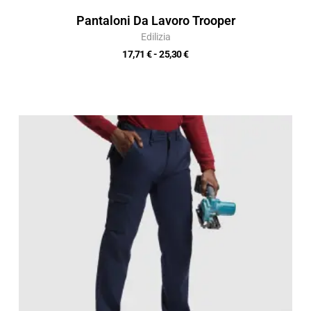
Pantaloni Da Lavoro Trooper
Edilizia
17,71
€
-
25,30
€
Fascia
di
prezzo:
da
16,99 €
a
24,27 €