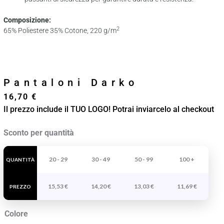
Composizione:
2
65% Poliestere 35% Cotone, 220 g/m
Pantaloni Darko
16,70
€
Il prezzo include il TUO LOGO! Potrai inviarcelo al checkout
Pantaloni
Sconto per quantità
Darko
quantità
20 - 29
30 - 49
50 - 99
100 +
QUANTITÀ
15,53
€
14,20
€
13,03
€
11,69
€
PREZZO
Colore