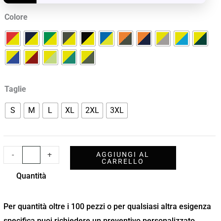
quantità
Colore
Taglie
S
M
L
XL
2XL
3XL
-
+
AGGIUNGI AL
CARRELLO
Quantità
Per quantità oltre i 100 pezzi o per qualsiasi altra esigenza
specifica puoi richiedere un preventivo personalizzato.