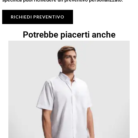
RICHIEDI PREVENTIVO
Potrebbe piacerti anche
Fascia
di
prezzo:
da
13,15 €
a
18,79 €