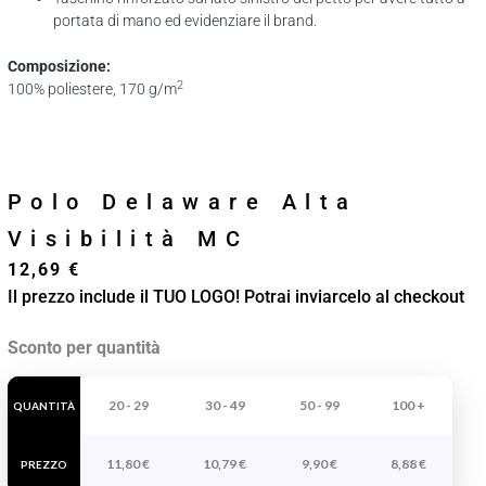
portata di mano ed evidenziare il brand.
Composizione:
2
100% poliestere, 170 g/m
Polo Delaware Alta
Visibilità MC
12,69
€
Il prezzo include il TUO LOGO! Potrai inviarcelo al checkout
Polo
Sconto per quantità
Delaware
Alta
20 - 29
30 - 49
50 - 99
100 +
QUANTITÀ
Visibilità
11,80
€
10,79
€
9,90
€
8,88
€
MC
PREZZO