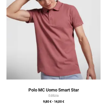
da
9,80 €
a
14,00 €
Polo MC Uomo Smart Star
Edilizia
9,80
€
-
14,00
€