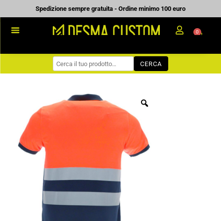
Vai
Spedizione sempre gratuita - Ordine minimo 100 euro
al
0
Carrell
contenuto
PROMOZIONALE
CERCA
WORKWEAR
COME ORDINARE
PREVENTIVI
CHI SIAMO
BLOG
CONTATTI