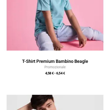
T-Shirt Premium Bambino Beagle
Promozionale
4,58
€
-
6,54
€
Fascia
di
prezzo: