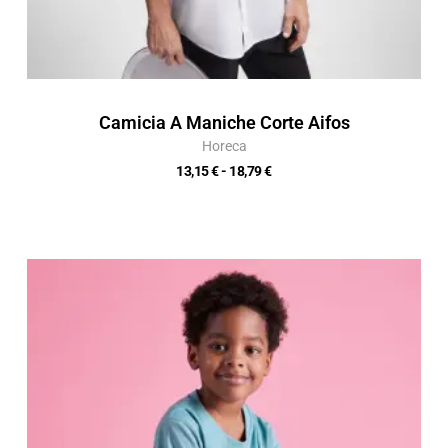
Camicia A Maniche Corte Aifos
Horeca
13,15
€
-
18,79
€
Fascia
di
prezzo:
da
4,58 €
a
6,54 €