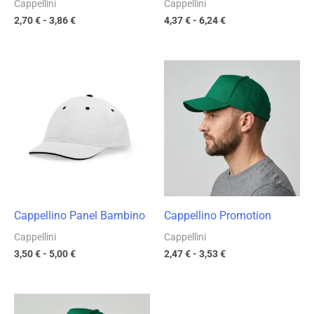
Cappellini
Cappellini
2,70
€
-
3,86
€
4,37
€
-
6,24
€
Fascia
Fascia
di
di
prezzo:
prezzo:
da
da
3,50 €
2,47 €
a
a
5,00 €
3,53 €
Cappellino Panel Bambino
Cappellino Promotion
Cappellini
Cappellini
3,50
€
-
5,00
€
2,47
€
-
3,53
€
Fascia
Fascia
di
di