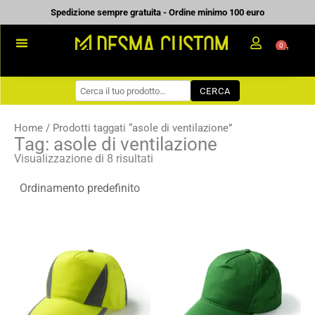
Vai
Spedizione sempre gratuita - Ordine minimo 100 euro
al
0
Carrell
contenuto
PROMOZIONALE
CERCA
WORKWEAR
COME ORDINARE
Home
/ Prodotti taggati “asole di ventilazione”
Tag: asole di ventilazione
PREVENTIVI
Visualizzazione di 8 risultati
CHI SIAMO
BLOG
Fascia
Fascia
CONTATTI
di
di
prezzo:
prezzo:
da
da
3,46 €
3,86 €
a
a
4,94 €
5,51 €