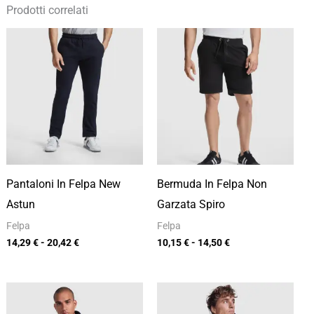
Prodotti correlati
Fascia
Fascia
di
di
prezzo:
prezzo:
da
da
14,29 €
10,15 €
a
a
20,42 €
14,50 €
Pantaloni In Felpa New
Bermuda In Felpa Non
Astun
Garzata Spiro
Felpa
Felpa
14,29
€
-
20,42
€
10,15
€
-
14,50
€
Fascia
Fascia
di
di
prezzo:
prezzo: