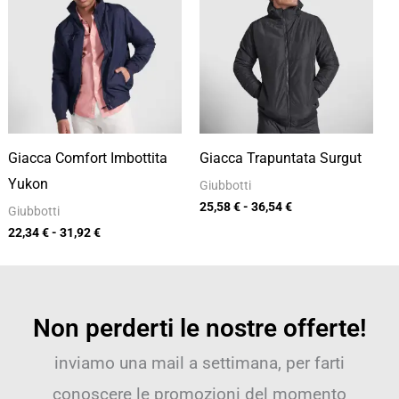
da
da
22,34 €
25,58 €
a
a
31,92 €
36,54 €
Giacca Comfort Imbottita
Giacca Trapuntata Surgut
Yukon
Giubbotti
25,58
€
-
36,54
€
Giubbotti
22,34
€
-
31,92
€
Non perderti le nostre offerte!
inviamo una mail a settimana, per farti
conoscere le promozioni del momento