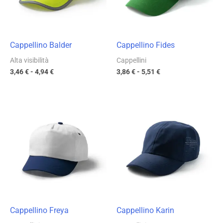
Cappellino Balder
Cappellino Fides
Alta visibilità
Cappellini
3,46
€
-
4,94
€
3,86
€
-
5,51
€
Fascia
Fascia
di
di
prezzo:
prezzo:
da
da
2,70 €
4,37 €
a
a
3,86 €
6,24 €
Cappellino Freya
Cappellino Karin