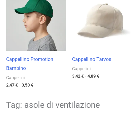
prezzo:
prezzo:
da
da
2,47 €
3,42 €
a
a
3,53 €
4,89 €
Cappellino Promotion
Cappellino Tarvos
Bambino
Cappellini
3,42
€
-
4,89
€
Cappellini
2,47
€
-
3,53
€
Tag: asole di ventilazione