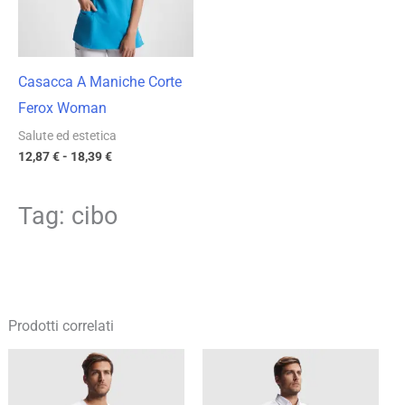
Casacca A Maniche Corte
Ferox Woman
Salute ed estetica
12,87
€
-
18,39
€
Tag: cibo
Prodotti correlati
Fascia
Fascia
di
di
prezzo:
prezzo:
da
da