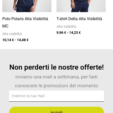
Polo Polaris Alta Visibilità
T-shirt Delta Alta Visibilità
MC
Alta visibilità
9,96
€
-
14,23
€
Alta visibilità
10,14
€
-
14,48
€
Non perderti le nostre offerte!
inviamo una mail a settimana, per farti
conoscere le promozioni del momento
Inserisci
la
tua
Iscriviti