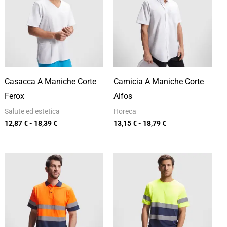
12,87 €
13,15 €
a
a
18,39 €
18,79 €
Casacca A Maniche Corte
Camicia A Maniche Corte
Ferox
Aifos
Salute ed estetica
Horeca
12,87
€
-
18,39
€
13,15
€
-
18,79
€
Fascia
Fascia
di
di
prezzo:
prezzo:
da
da
10,14 €
9,96 €
a
a
14,48 €
14,23 €