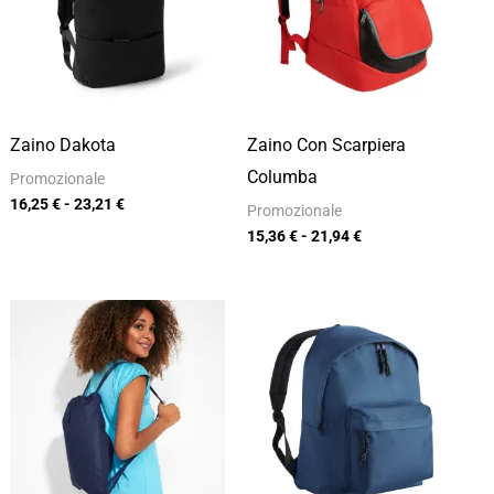
a
a
23,21 €
21,94 €
Zaino Dakota
Zaino Con Scarpiera
Columba
Promozionale
16,25
€
-
23,21
€
Promozionale
15,36
€
-
21,94
€
Fascia
Fascia
di
di
prezzo:
prezzo:
da
da
3,72 €
8,40 €
a
a
5,31 €
12,00 €