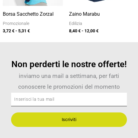
Borsa Sacchetto Zorzal
Zaino Marabu
Promozionale
Edilizia
3,72
€
-
5,31
€
8,40
€
-
12,00
€
Non perderti le nostre offerte!
inviamo una mail a settimana, per farti
conoscere le promozioni del momento
Inserisci
la
tua
Iscriviti
mail