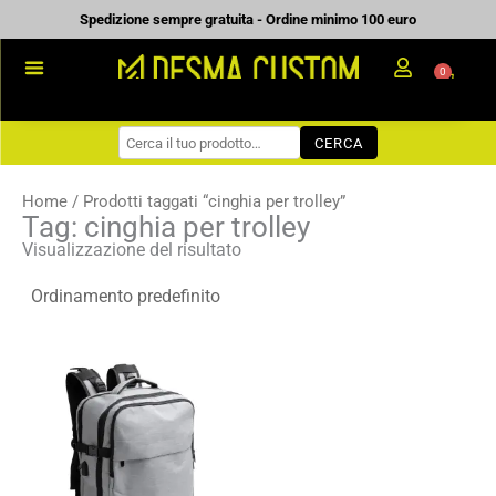
Vai
Spedizione sempre gratuita - Ordine minimo 100 euro
al
0
Carrell
contenuto
PROMOZIONALE
CERCA
WORKWEAR
COME ORDINARE
Home
/ Prodotti taggati “cinghia per trolley”
Tag: cinghia per trolley
PREVENTIVI
Visualizzazione del risultato
CHI SIAMO
BLOG
Fascia
CONTATTI
di
prezzo:
da
21,76 €
a
31,08 €