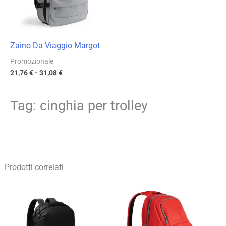
Zaino Da Viaggio Margot
Promozionale
21,76
€
-
31,08
€
Tag: cinghia per trolley
Prodotti correlati
Fascia
Fascia
di
di
prezzo:
prezzo:
da
da
16,25 €
15,36 €