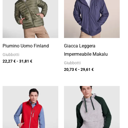
22,27 €
20,73 €
a
a
31,81 €
29,61 €
Piumino Uomo Finland
Giacca Leggera
Impermeabile Makalu
Giubbotti
22,27
€
-
31,81
€
Giubbotti
20,73
€
-
29,61
€
Fascia
Fascia
di
di
prezzo:
prezzo:
da
da
16,46 €
16,84 €
a
a
23,51 €
24,05 €