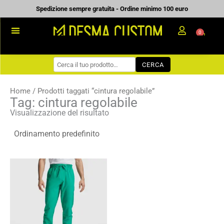
Vai
Spedizione sempre gratuita - Ordine minimo 100 euro
al
0
Carrell
contenuto
PROMOZIONALE
CERCA
WORKWEAR
COME ORDINARE
Home
/ Prodotti taggati “cintura regolabile”
Tag: cintura regolabile
PREVENTIVI
Visualizzazione del risultato
CHI SIAMO
BLOG
Fascia
CONTATTI
di
prezzo:
da
14,38 €
a
20,54 €