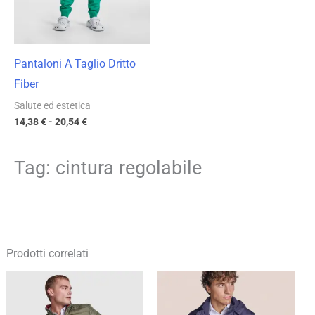
Pantaloni A Taglio Dritto
Fiber
Salute ed estetica
14,38
€
-
20,54
€
Tag: cintura regolabile
Prodotti correlati
Fascia
Fascia
di
di
prezzo:
prezzo:
da
da