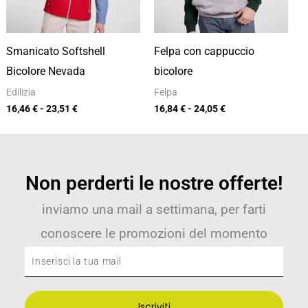
Smanicato Softshell
Felpa con cappuccio
Bicolore Nevada
bicolore
Edilizia
Felpa
16,46
€
-
23,51
€
16,84
€
-
24,05
€
Non perderti le nostre offerte!
inviamo una mail a settimana, per farti
conoscere le promozioni del momento
Inserisci
la
tua
Iscriviti