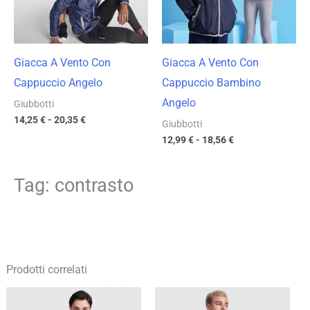
Giacca A Vento Con
Giacca A Vento Con
Cappuccio Angelo
Cappuccio Bambino
Angelo
Giubbotti
14,25
€
-
20,35
€
Giubbotti
12,99
€
-
18,56
€
Tag: contrasto
Prodotti correlati
Fascia
Fascia
di
di