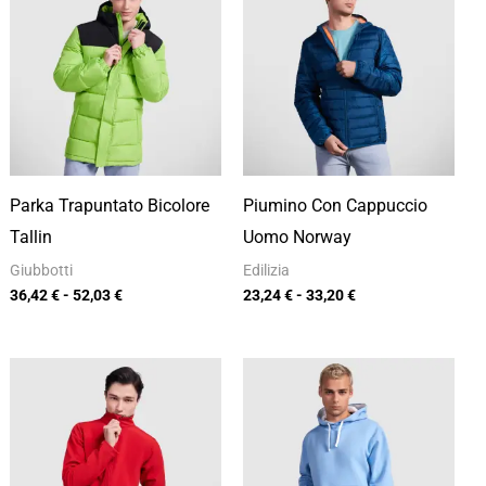
prezzo:
prezzo:
da
da
36,42 €
23,24 €
a
a
52,03 €
33,20 €
Parka Trapuntato Bicolore
Piumino Con Cappuccio
Tallin
Uomo Norway
Giubbotti
Edilizia
36,42
€
-
52,03
€
23,24
€
-
33,20
€
Fascia
Fascia
di
di
prezzo:
prezzo:
da
da
22,10 €
14,08 €
a
a
31,57 €
20,12 €