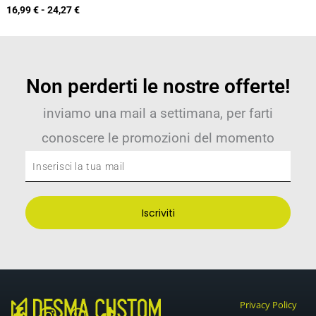
16,99
€
-
24,27
€
Non perderti le nostre offerte!
inviamo una mail a settimana, per farti
conoscere le promozioni del momento
Inserisci
la
tua
Iscriviti
mail
Privacy Policy