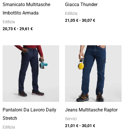
Smanicato Multitasche
Giacca Thunder
Imbottito Armada
Edilizia
21,05
€
-
30,07
€
Edilizia
20,73
€
-
29,61
€
Fascia
Fascia
di
di
prezzo:
prezzo:
da
da
16,99 €
21,01 €
a
a
24,27 €
30,01 €
Pantaloni Da Lavoro Daily
Jeans Multitasche Raptor
Stretch
Servizi
21,01
€
-
30,01
€
Edilizia