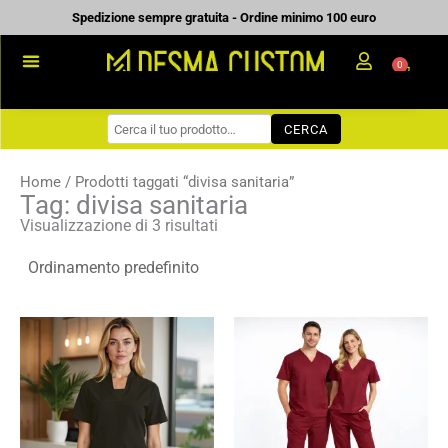
Vai
Spedizione sempre gratuita - Ordine minimo 100 euro
al
0
Carrell
contenuto
PROMOZIONALE
CERCA
WORKWEAR
COME ORDINARE
Home
/ Prodotti taggati “divisa sanitaria”
Tag: divisa sanitaria
PREVENTIVI
Visualizzazione di 3 risultati
CHI SIAMO
BLOG
Fascia
Fascia
CONTATTI
di
di
prezzo:
prezzo:
da
da
11,75 €
13,80 €
a
a
16,78 €
19,71 €