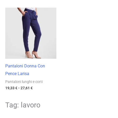
Fascia
di
prezzo:
da
19,33 €
a
27,61 €
Pantaloni Donna Con
Pence Larisa
Pantaloni lunghi e corti
19,33
€
-
27,61
€
Tag: lavoro