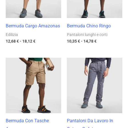
Bermuda Cargo Amazonas
Bermuda Chino Ringo
Edilizia
Pantaloni lunghi e corti
12,68
€
-
18,12
€
10,35
€
-
14,78
€
Fascia
Fascia
di
di
prezzo:
prezzo:
da
da
11,75 €
15,13 €
a
a
16,79 €
21,62 €
Bermuda Con Tasche
Pantaloni Da Lavoro In