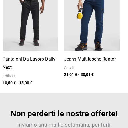
di
di
prezzo:
prezzo:
da
da
10,50 €
21,01 €
a
a
15,00 €
30,01 €
Pantaloni Da Lavoro Daily
Jeans Multitasche Raptor
Next
Servizi
21,01
€
-
30,01
€
Edilizia
10,50
€
-
15,00
€
Non perderti le nostre offerte!
inviamo una mail a settimana, per farti