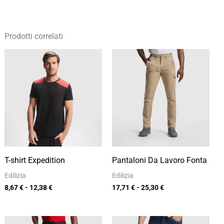
Prodotti correlati
Fascia
Fascia
di
di
prezzo:
prezzo:
da
da
8,67 €
17,71 €
a
a
12,38 €
25,30 €
T-shirt Expedition
Pantaloni Da Lavoro Fonta
Edilizia
Edilizia
8,67
€
-
12,38
€
17,71
€
-
25,30
€
Fascia
Fascia