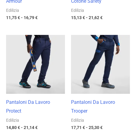
Armour
Cotone Safety
Edilizia
Edilizia
11,75
€
-
16,79
€
15,13
€
-
21,62
€
Fascia
Fascia
di
di
prezzo:
prezzo:
da
da
14,80 €
17,71 €
a
a
21,14 €
25,30 €
Pantaloni Da Lavoro
Pantaloni Da Lavoro
Protect
Trooper
Edilizia
Edilizia
14,80
€
-
21,14
€
17,71
€
-
25,30
€