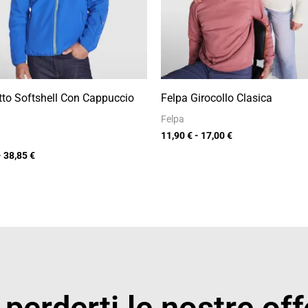
to Softshell Con Cappuccio
Felpa Girocollo Clasica
Felpa
11,90
€
-
17,00
€
-
38,85
€
perderti le nostre off