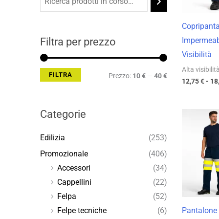
Min
Max
Copripant
Filtra per prezzo
Impermeabi
Visibilità
Alta visibilit
FILTRA
Prezzo:
10 €
—
40 €
12,75
€
-
18
Categorie
Edilizia
(253)
Promozionale
(406)
Accessori
(34)
Cappellini
(22)
Felpa
(52)
Pantalone 
Felpe tecniche
(6)