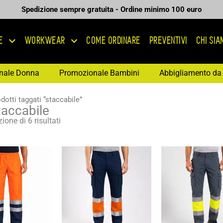
Spedizione sempre gratuita - Ordine minimo 100 euro
E
WORKWEAR
COME ORDINARE
PREVENTIVI
CHI SI
nale Donna
Promozionale Bambini
Abbigliamento da 
dotti taggati “staccabile”
taccabile
ione di 6 risultati
Fascia
Fascia
Fas
di
di
di
prezzo:
prezzo:
pre
da
da
da
12,75 €
17,62 €
23,
a
a
a
18,22 €
25,17 €
33,