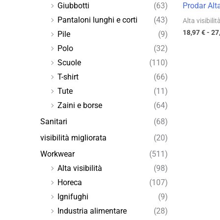
Prodar Alta
Giubbotti
(63)
Pantaloni lunghi e corti
(43)
Alta visibilit
18,97
€
-
27
Pile
(9)
Polo
(32)
Scuole
(110)
T-shirt
(66)
Tute
(11)
Zaini e borse
(64)
Sanitari
(68)
visibilità migliorata
(20)
Workwear
(511)
Alta visibilità
(98)
Horeca
(107)
Ignifughi
(9)
Industria alimentare
(28)