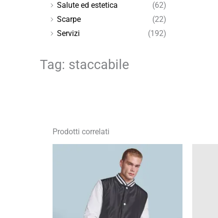
Salute ed estetica
(62)
Scarpe
(22)
Servizi
(192)
Tag: staccabile
Prodotti correlati
Fascia
di
prezzo:
da
25,58 €
a
36,54 €