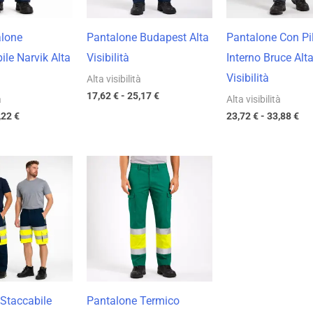
alone
Pantalone Budapest Alta
Pantalone Con Pi
le Narvik Alta
Visibilità
Interno Bruce Alt
Visibilità
Alta visibilità
17,62
€
-
25,17
€
à
Alta visibilità
,22
€
23,72
€
-
33,88
€
Fascia
Fascia
di
di
prezzo:
prezzo:
da
da
18,97 €
21,69 €
a
a
27,10 €
30,98 €
Staccabile
Pantalone Termico