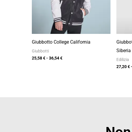
Giubbotto College California
Giubbot
Siberia
Giubbotti
25,58
€
-
36,54
€
Edilizia
27,20
€
Non 