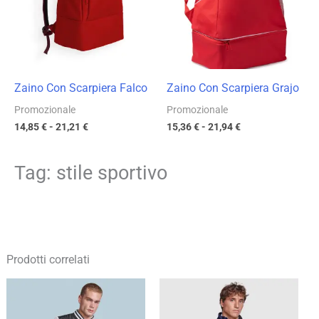
a
a
21,21 €
21,94 €
Zaino Con Scarpiera Falco
Zaino Con Scarpiera Grajo
Promozionale
Promozionale
14,85
€
-
21,21
€
15,36
€
-
21,94
€
Tag: stile sportivo
Prodotti correlati
Fascia
Fascia
di
di
prezzo:
prezzo: