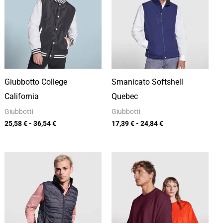
da
da
25,58 €
17,39 €
a
a
36,54 €
24,84 €
Giubbotto College
Smanicato Softshell
California
Quebec
Giubbotti
Giubbotti
25,58
€
-
36,54
€
17,39
€
-
24,84
€
Fascia
Fascia
di
di
prezzo:
prezzo:
da
da
17,49 €
9,12 €
a
a
24,99 €
13,03 €