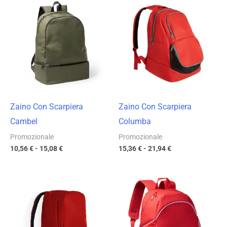
di
di
prezzo:
prezzo:
da
da
10,56 €
15,36 €
a
a
15,08 €
21,94 €
Zaino Con Scarpiera
Zaino Con Scarpiera
Cambel
Columba
Promozionale
Promozionale
10,56
€
-
15,08
€
15,36
€
-
21,94
€
Fascia
Fascia
di
di
prezzo:
prezzo:
da
da
14,85 €
15,36 €