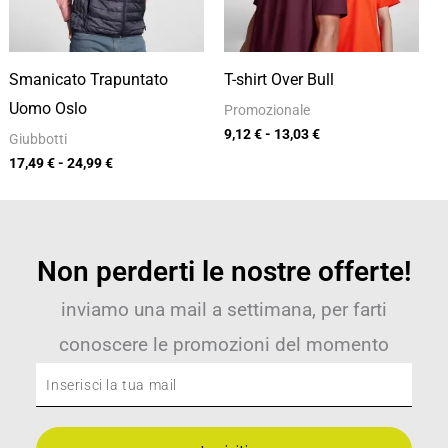
Smanicato Trapuntato
T-shirt Over Bull
Uomo Oslo
Promozionale
9,12
€
-
13,03
€
Giubbotti
17,49
€
-
24,99
€
Non perderti le nostre offerte!
inviamo una mail a settimana, per farti
conoscere le promozioni del momento
Inserisci
la
tua