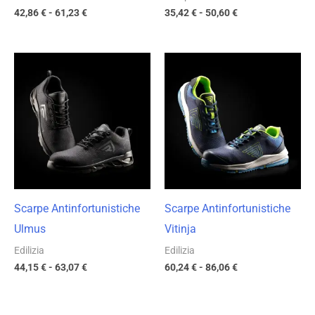
42,86
€
-
61,23
€
35,42
€
-
50,60
€
Fascia
Fascia
di
di
prezzo:
prezzo:
da
da
44,15 €
60,24 €
a
a
63,07 €
86,06 €
Scarpe Antinfortunistiche
Scarpe Antinfortunistiche
Ulmus
Vitinja
Edilizia
Edilizia
44,15
€
-
63,07
€
60,24
€
-
86,06
€
Fascia
Fascia