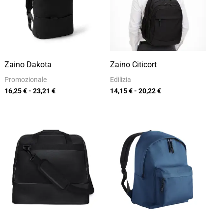
a
a
23,21 €
20,22 €
Zaino Dakota
Zaino Citicort
Promozionale
Edilizia
16,25
€
-
23,21
€
14,15
€
-
20,22
€
Fascia
Fascia
di
di
prezzo:
prezzo:
da
da
14,85 €
8,40 €
a
a
21,21 €
12,00 €