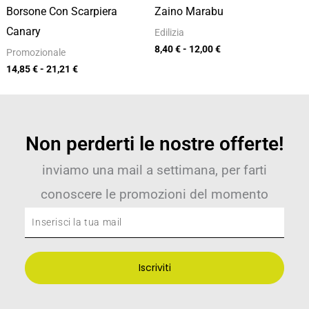
Borsone Con Scarpiera
Zaino Marabu
Canary
Edilizia
8,40
€
-
12,00
€
Promozionale
14,85
€
-
21,21
€
Non perderti le nostre offerte!
inviamo una mail a settimana, per farti
conoscere le promozioni del momento
Inserisci
la
tua
Iscriviti
mail