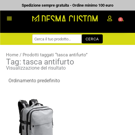
Vai
Spedizione sempre gratuita - Ordine minimo 100 euro
al
0
Carrell
contenuto
PROMOZIONALE
CERCA
WORKWEAR
COME ORDINARE
Home
/ Prodotti taggati “tasca antifurto”
Tag: tasca antifurto
PREVENTIVI
Visualizzazione del risultato
CHI SIAMO
BLOG
Fascia
CONTATTI
di
prezzo:
da
21,76 €
a
31,08 €