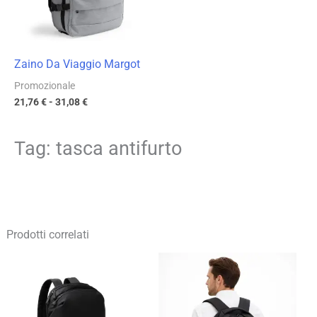
Zaino Da Viaggio Margot
Promozionale
21,76
€
-
31,08
€
Tag: tasca antifurto
Prodotti correlati
Fascia
Fascia
di
di
prezzo:
prezzo:
da
da
16,25 €
14,15 €