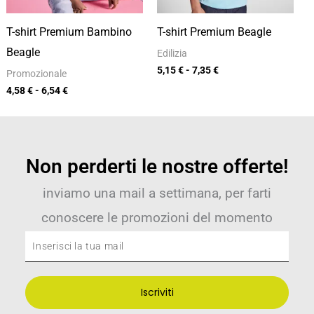
T-shirt Premium Bambino
T-shirt Premium Beagle
Beagle
Edilizia
5,15
€
-
7,35
€
Promozionale
4,58
€
-
6,54
€
Non perderti le nostre offerte!
inviamo una mail a settimana, per farti
conoscere le promozioni del momento
Inserisci
la
tua
Iscriviti
mail