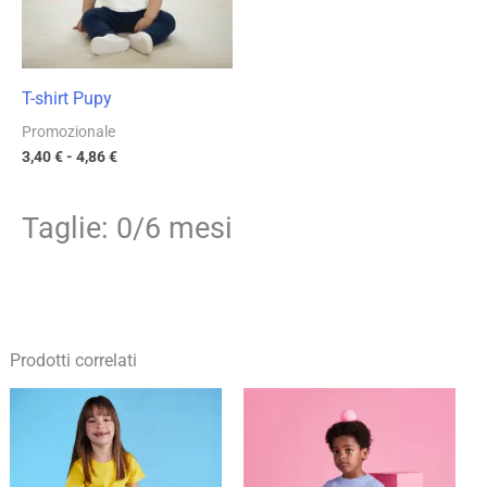
T-shirt Pupy
Promozionale
3,40
€
-
4,86
€
Taglie: 0/6 mesi
Prodotti correlati
Fascia
Fascia
di
di
prezzo:
prezzo:
da
da
5,37 €
6,16 €