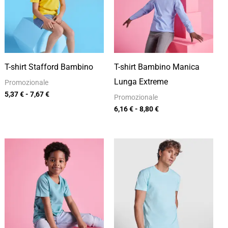
a
a
7,67 €
8,80 €
T-shirt Stafford Bambino
T-shirt Bambino Manica
Lunga Extreme
Promozionale
5,37
€
-
7,67
€
Promozionale
6,16
€
-
8,80
€
Fascia
Fascia
di
di
prezzo:
prezzo:
da
da
4,58 €
5,15 €
a
a
6,54 €
7,35 €