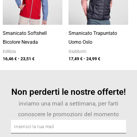
23,51 €
24,99 €
Smanicato Softshell
Smanicato Trapuntato
Bicolore Nevada
Uomo Oslo
Edilizia
Giubbotti
16,46
€
-
23,51
€
17,49
€
-
24,99
€
Non perderti le nostre offerte!
inviamo una mail a settimana, per farti
conoscere le promozioni del momento
Inserisci
la