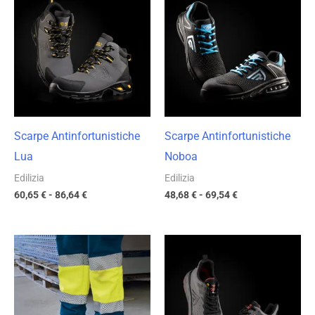
prezzo:
prezzo:
da
da
60,65 €
48,68 €
a
a
86,64 €
69,54 €
Scarpe Antinfortunistiche
Scarpe Antinfortunistiche
Lua
Noboa
Edilizia
Edilizia
60,65
€
-
86,64
€
48,68
€
-
69,54
€
Fascia
Fascia
di
di
prezzo:
prezzo:
da
da
23,04 €
39,63 €
a
a