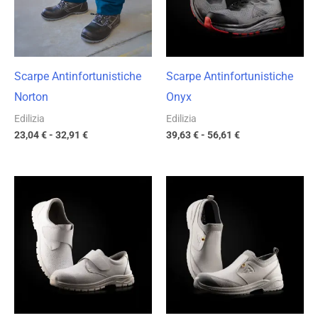
32,91 €
56,61 €
Scarpe Antinfortunistiche
Scarpe Antinfortunistiche
Norton
Onyx
Edilizia
Edilizia
23,04
€
-
32,91
€
39,63
€
-
56,61
€
Fascia
Fascia
di
di
prezzo:
prezzo:
da
da
21,84 €
40,43 €
a
a
31,20 €
57,75 €