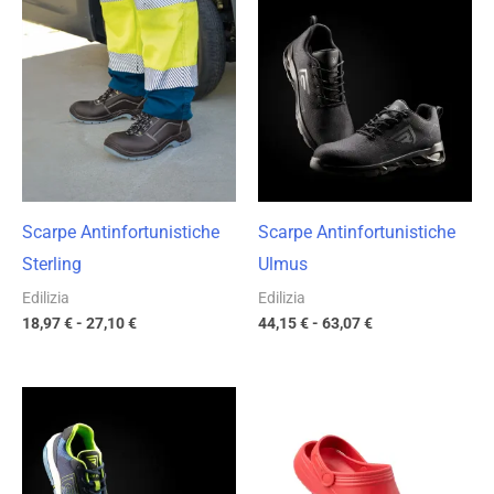
di
di
prezzo:
prezzo:
da
da
18,97 €
44,15 €
a
a
27,10 €
63,07 €
Scarpe Antinfortunistiche
Scarpe Antinfortunistiche
Sterling
Ulmus
Edilizia
Edilizia
18,97
€
-
27,10
€
44,15
€
-
63,07
€
Fascia
Fascia
di
di
prezzo:
prezzo:
da
da
60,24 €
6,96 €