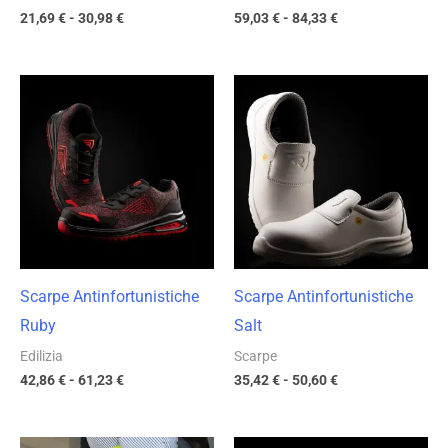
21,69
€
-
30,98
€
59,03
€
-
84,33
€
Fascia
Fascia
di
di
prezzo:
prezzo:
da
da
42,86 €
35,42 €
a
a
61,23 €
50,60 €
Scarpe Antinfortunistiche
Scarpe Antinfortunistiche
Ruby
Salt
Edilizia
Scarpe
42,86
€
-
61,23
€
35,42
€
-
50,60
€
Fascia
Fascia