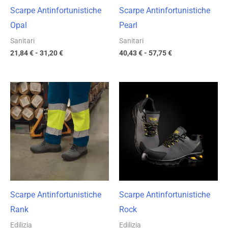
Scarpe Antinfortunistiche
Scarpe Antinfortunistiche
Opal
Pearl
Sanitari
Sanitari
21,84
€
-
31,20
€
40,43
€
-
57,75
€
Fascia
Fascia
di
di
prezzo:
prezzo:
da
da
21,69 €
59,03 €
a
a
30,98 €
84,33 €
Scarpe Antinfortunistiche
Scarpe Antinfortunistiche
Rank
Rock
Edilizia
Edilizia