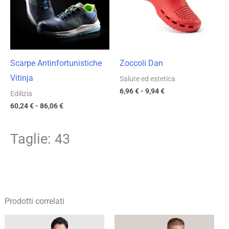
a
a
86,06 €
9,94 €
Scarpe Antinfortunistiche
Zoccoli Dan
Vitinja
Salute ed estetica
6,96
€
-
9,94
€
Edilizia
60,24
€
-
86,06
€
Taglie: 43
Prodotti correlati
Fascia
Fascia
di
di