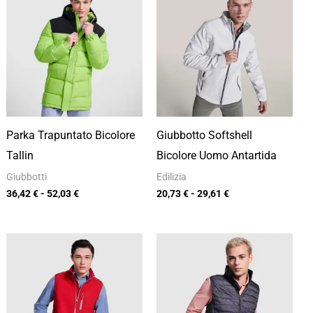
prezzo:
prezzo:
da
da
36,42 €
20,73 €
a
a
52,03 €
29,61 €
Parka Trapuntato Bicolore
Giubbotto Softshell
Tallin
Bicolore Uomo Antartida
Giubbotti
Edilizia
36,42
€
-
52,03
€
20,73
€
-
29,61
€
Fascia
Fascia
di
di
prezzo:
prezzo:
da
da
16,46 €
17,49 €
a
a