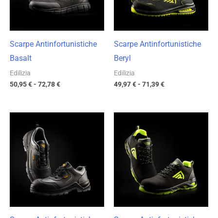
Scarpe Antinfortunistiche
Scarpe Antinfortunistiche
Basalt
Beryl
Edilizia
Edilizia
50,95
€
-
72,78
€
49,97
€
-
71,39
€
Fascia
Fascia
di
di
prezzo:
prezzo:
da
da
32,75 €
45,69 €
a
a
46,79 €
65,27 €