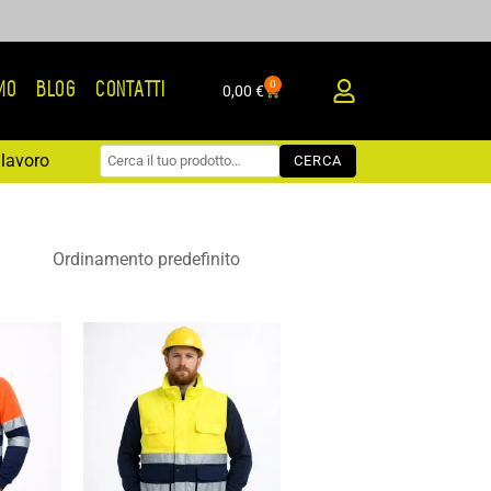
0
AMO
BLOG
CONTATTI
Carrello
0,00
€
lavoro
CERCA
cia
Fascia
di
zzo:
prezzo:
da
63 €
19,70 €
a
76 €
28,14 €