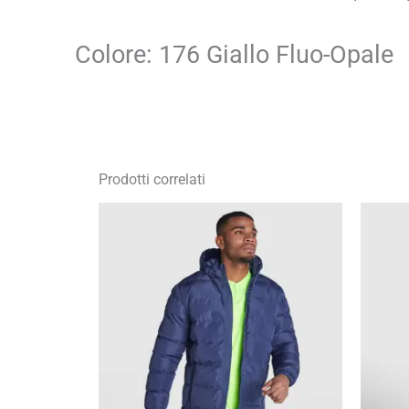
Colore: 176 Giallo Fluo-Opale
Prodotti correlati
Fascia
di
prezzo:
da
33,66 €
a
48,09 €