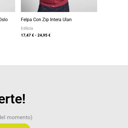
Oslo
Felpa Con Zip Intera Ulan
Edilizia
17,47
€
-
24,95
€
erte!
 del momento)