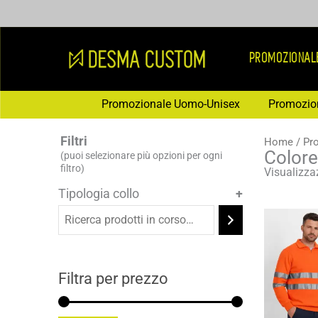
Vai
al
contenuto
PROMOZIONAL
Promozionale Uomo-Unisex
Promozio
Filtri
Home
/ Pr
Colore
(puoi selezionare più opzioni per ogni
filtro)
Visualizzaz
Tipologia collo
Prezzo
Prezzo
Min
Max
Filtra per prezzo