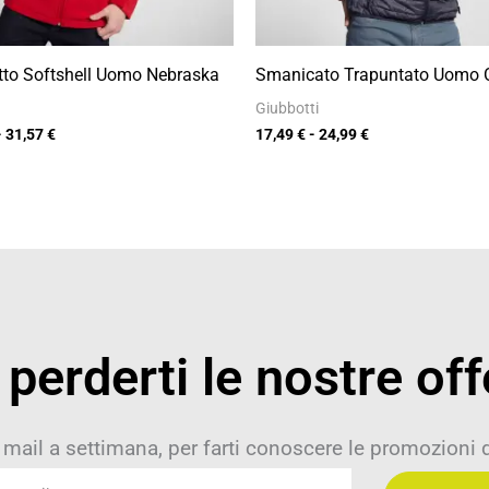
tto Softshell Uomo Nebraska
Smanicato Trapuntato Uomo 
Giubbotti
-
31,57
€
17,49
€
-
24,99
€
perderti le nostre off
 mail a settimana, per farti conoscere le promozioni