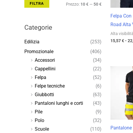
FILTRA
Prezzo:
10 €
—
50 €
Felpa Con
Road Alta V
Categorie
Alta visibilit
15,57
€
-
22
Edilizia
(253)
Promozionale
(406)
Accessori
(34)
Cappellini
(22)
Felpa
(52)
Felpe tecniche
(6)
Giubbotti
(63)
Pantaloni lunghi e corti
(43)
Pile
(9)
Polo
(32)
Pantalone 
Scuole
(110)