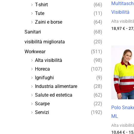
Multitasch
T-shirt
(66)
Visibilità
Tute
(11)
Alta visibilit
Zaini e borse
(64)
18,97
€
-
27
Sanitari
(68)
visibilità migliorata
(20)
Workwear
(511)
Alta visibilità
(98)
Horeca
(107)
Ignifughi
(9)
Industria alimentare
(28)
Salute ed estetica
(62)
Scarpe
(22)
Polo Snake 
Servizi
(192)
ML
Alta visibilit
10,64
€
-
15