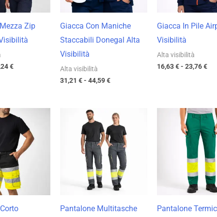
 Mezza Zip
Giacca Con Maniche
Giacca In Pile Air
isibilità
Staccabili Donegal Alta
Visibilità
Visibilità
à
Alta visibilità
,24
€
16,63
€
-
23,76
€
Alta visibilità
31,21
€
-
44,59
€
Fascia
Fascia
Fas
di
di
di
prezzo:
prezzo:
pre
da
da
da
18,97 €
12,40 €
21,
a
a
a
27,10 €
17,71 €
30,
Corto
Pantalone Multitasche
Pantalone Termi