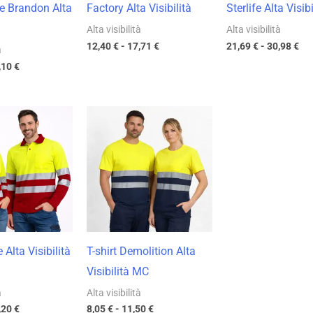
e Brandon Alta
Factory Alta Visibilità
Sterlife Alta Visibi
Alta visibilità
Alta visibilità
12,40
€
-
17,71
€
21,69
€
-
30,98
€
à
,10
€
Fascia
Fascia
di
di
prezzo:
prezzo:
da
da
10,64 €
8,05 €
a
a
15,20 €
11,50 €
Alta Visibilità
T-shirt Demolition Alta
Visibilità MC
à
Alta visibilità
,20
€
8,05
€
-
11,50
€