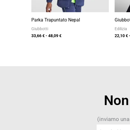
Parka Trapuntato Nepal
Giubbo
Giubbotti
Edilizia
33,66
€
-
48,09
€
22,10
€
Non 
(inviamo una
Inserisci