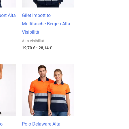
port Alta
Gilet Imbottito
Multitasche Bergen Alta
Visibilità
Alta visibilità
19,70
€
-
28,14
€
cia
Fascia
di
zzo:
prezzo:
da
69 €
8,88 €
a
98 €
12,69 €
co
Polo Delaware Alta