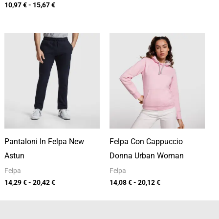
10,97
€
-
15,67
€
Fascia
Fascia
di
di
prezzo:
prezzo:
da
da
14,29 €
14,08 €
a
a
20,42 €
20,12 €
Pantaloni In Felpa New
Felpa Con Cappuccio
Astun
Donna Urban Woman
Felpa
Felpa
14,29
€
-
20,42
€
14,08
€
-
20,12
€