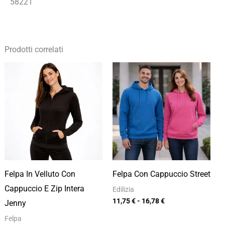
58221
Prodotti correlati
Fascia
Fascia
di
di
prezzo:
prezzo:
da
da
10,97 €
11,75 €
a
a
15,67 €
16,78 €
Felpa In Velluto Con
Felpa Con Cappuccio Street
Cappuccio E Zip Intera
Edilizia
11,75
€
-
16,78
€
Jenny
Felpa