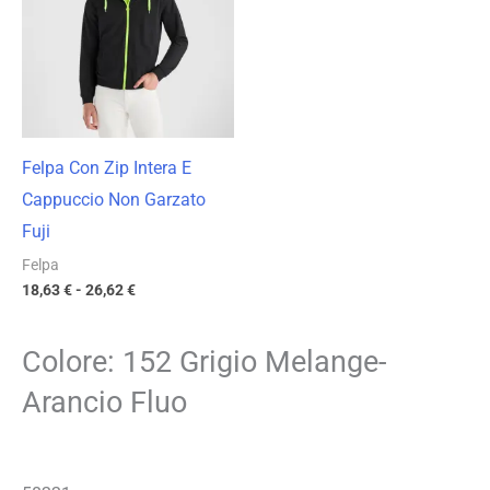
18,63 €
a
26,62 €
Felpa Con Zip Intera E
Cappuccio Non Garzato
Fuji
Felpa
18,63
€
-
26,62
€
Colore: 152 Grigio Melange-
Arancio Fluo