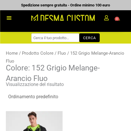
Vai
Spedizione sempre gratuita - Ordine minimo 100 euro
al
0
Carrell
contenuto
PROMOZIONALE
CERCA
WORKWEAR
COME ORDINARE
Home
/ Prodotto Colore /
Fluo
/ 152 Grigio Melange-Arancio
Fluo
PREVENTIVI
Colore: 152 Grigio Melange-
CHI SIAMO
Arancio Fluo
Visualizzazione del risultato
BLOG
CONTATTI
Fascia
di
prezzo:
da