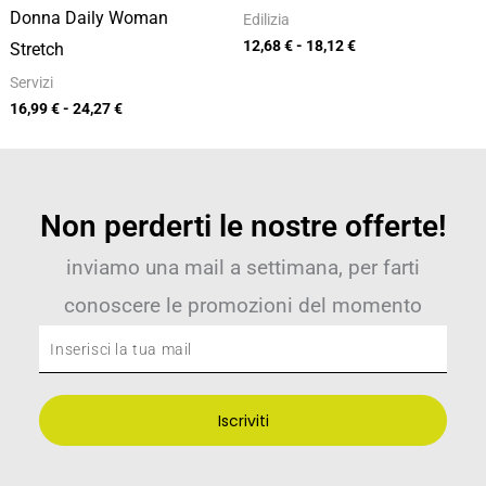
Donna Daily Woman
Edilizia
12,68
€
-
18,12
€
Stretch
Servizi
16,99
€
-
24,27
€
Non perderti le nostre offerte!
inviamo una mail a settimana, per farti
conoscere le promozioni del momento
Inserisci
la
tua
Iscriviti
mail