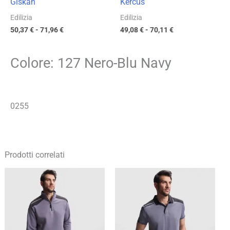
Giskan
Kercus
Edilizia
Edilizia
50,37
€
-
71,96
€
49,08
€
-
70,11
€
Colore: 127 Nero-Blu Navy
0255
Prodotti correlati
Fascia
Fascia
di
di
prezzo:
prezzo:
da
da
17,49 €
10,68 €
a
a
24,99 €
15,25 €