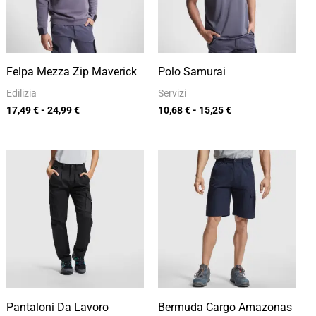
Felpa Mezza Zip Maverick
Polo Samurai
Edilizia
Servizi
17,49
€
-
24,99
€
10,68
€
-
15,25
€
Fascia
Fascia
di
di
prezzo:
prezzo:
da
da
16,99 €
12,68 €
a
a
24,27 €
18,12 €
Pantaloni Da Lavoro
Bermuda Cargo Amazonas