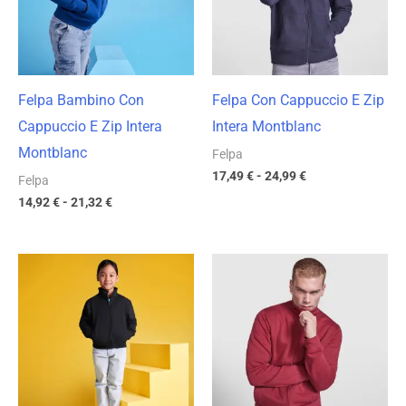
21,32 €
24,99 €
Felpa Bambino Con
Felpa Con Cappuccio E Zip
Cappuccio E Zip Intera
Intera Montblanc
Montblanc
Felpa
17,49
€
-
24,99
€
Felpa
14,92
€
-
21,32
€
Fascia
Fascia
di
di
prezzo:
prezzo:
da
da
14,25 €
17,47 €
a
a
20,35 €
24,95 €