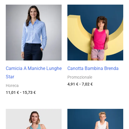
Fascia
Fascia
di
di
prezzo:
prezzo:
da
da
11,01 €
4,91 €
a
a
15,73 €
7,02 €
Camicia A Maniche Lunghe
Canotta Bambina Brenda
Star
Promozionale
4,91
€
-
7,02
€
Horeca
11,01
€
-
15,73
€
Fascia
Fascia
di
di
prezzo:
prezzo:
da
da