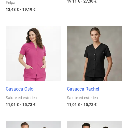
19,11
€
-
27,30
€
Felpa
13,43
€
-
19,19
€
Fascia
Fascia
di
di
prezzo:
prezzo:
da
da
11,01 €
11,01 €
a
a
15,73 €
15,73 €
Casacca Oslo
Casacca Rachel
Salute ed estetica
Salute ed estetica
11,01
€
-
15,73
€
11,01
€
-
15,73
€
Fascia
Fascia