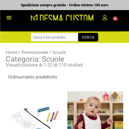
Vai
Spedizione sempre gratuita - Ordine minimo 100 euro
al
0
Carrell
contenuto
PROMOZIONALE
CERCA
WORKWEAR
COME ORDINARE
Home
/
Promozionale
/ Scuole
Categoria: Scuole
PREVENTIVI
Visualizzazione di 1-32 di 110 risultati
CHI SIAMO
BLOG
Fascia
Fascia
CONTATTI
di
di
prezzo:
prezzo:
da
da
0,49 €
2,60 €
a
a
0,70 €
3,72 €