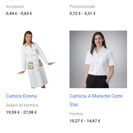
Accessori
Promozionale
0,44
€
-
0,63
€
3,72
€
-
5,31
€
Fascia
Fascia
di
di
prezzo:
prezzo:
da
da
19,59 €
10,27 €
a
a
27,98 €
14,67 €
Camice Donna
Camicia A Maniche Corte
Star
Salute ed estetica
19,59
€
-
27,98
€
Horeca
10,27
€
-
14,67
€