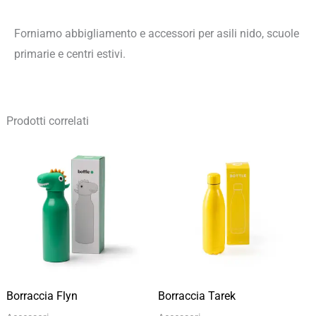
Forniamo abbigliamento e accessori per asili nido, scuole
primarie e centri estivi.
Prodotti correlati
Fascia
Fascia
di
di
prezzo:
prezzo:
da
da
8,88 €
4,67 €
a
a
12,68 €
6,67 €
Borraccia Flyn
Borraccia Tarek