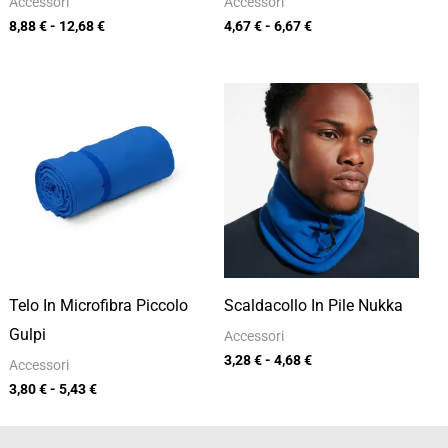
Accessori
Accessori
8,88
€
-
12,68
€
4,67
€
-
6,67
€
Fascia
Fascia
di
di
prezzo:
prezzo:
da
da
3,80 €
3,28 €
a
a
5,43 €
4,68 €
Telo In Microfibra Piccolo
Scaldacollo In Pile Nukka
Gulpi
Accessori
3,28
€
-
4,68
€
Accessori
3,80
€
-
5,43
€