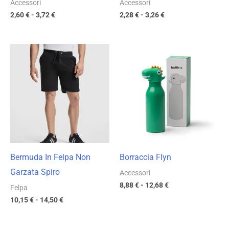
Accessori
Accessori
2,60
€
-
3,72
€
2,28
€
-
3,26
€
Fascia
Fascia
di
di
prezzo:
prezzo:
da
da
10,15 €
8,88 €
a
a
14,50 €
12,68 €
Bermuda In Felpa Non
Borraccia Flyn
Garzata Spiro
Accessori
8,88
€
-
12,68
€
Felpa
10,15
€
-
14,50
€