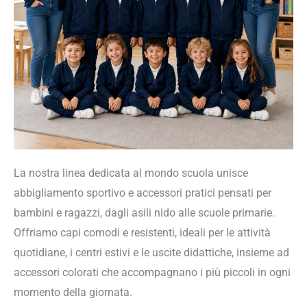
La nostra linea dedicata al mondo scuola unisce
abbigliamento sportivo e accessori pratici pensati per
bambini e ragazzi, dagli asili nido alle scuole primarie.
Offriamo capi comodi e resistenti, ideali per le attività
quotidiane, i centri estivi e le uscite didattiche, insieme ad
accessori colorati che accompagnano i più piccoli in ogni
momento della giornata.