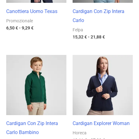
Canottiera Uomo Texas
Cardigan Con Zip Intera
Carlo
Promozionale
6,50
€
-
9,29
€
Felpa
15,32
€
-
21,88
€
Fascia
Fascia
di
di
prezzo:
prezzo:
da
da
13,43 €
19,11 €
a
a
19,19 €
27,30 €
Cardigan Con Zip Intera
Cardigan Explorer Woman
Carlo Bambino
Horeca