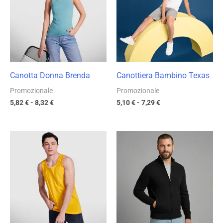
5,82 €
5,10 €
a
a
8,32 €
7,29 €
Canotta Donna Brenda
Canottiera Bambino Texas
Promozionale
Promozionale
5,82
€
-
8,32
€
5,10
€
-
7,29
€
Fascia
Fascia
di
di
prezzo:
prezzo:
da
da
6,50 €
15,32 €
a
a
9,29 €
21,88 €