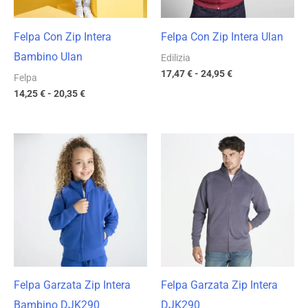
Felpa Con Zip Intera
Felpa Con Zip Intera Ulan
Bambino Ulan
Edilizia
17,47
€
-
24,95
€
Felpa
14,25
€
-
20,35
€
Fascia
Fascia
di
di
prezzo:
prezzo:
da
da
13,17 €
17,23 €
a
a
18,81 €
24,61 €
Felpa Garzata Zip Intera
Felpa Garzata Zip Intera
Bambino DJK290
DJK290