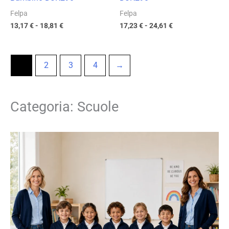
Felpa
Felpa
13,17
€
-
18,81
€
17,23
€
-
24,61
€
1
2
3
4
→
Categoria: Scuole