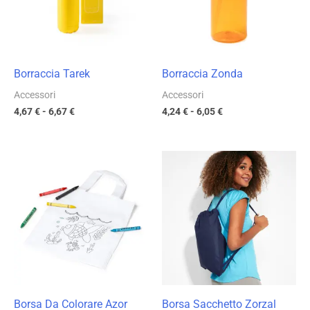
6,67 €
6,05 €
Borraccia Tarek
Borraccia Zonda
Accessori
Accessori
4,67
€
-
6,67
€
4,24
€
-
6,05
€
Fascia
Fascia
di
di
prezzo:
prezzo:
da
da
0,44 €
3,72 €
a
a
0,63 €
5,31 €
Borsa Da Colorare Azor
Borsa Sacchetto Zorzal