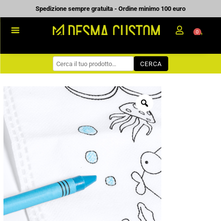
Vai
Spedizione sempre gratuita - Ordine minimo 100 euro
al
0
Carrell
contenuto
PROMOZIONALE
CERCA
WORKWEAR
COME ORDINARE
PREVENTIVI
CHI SIAMO
BLOG
CONTATTI