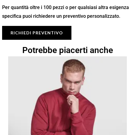
Per quantità oltre i 100 pezzi o per qualsiasi altra esigenza
specifica puoi richiedere un preventivo personalizzato.
RICHIEDI PREVENTIVO
Potrebbe piacerti anche
Fascia
di
prezzo:
da
17,47 €
a
24,95 €