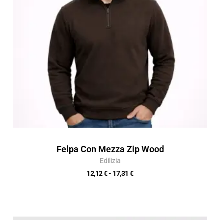
17,31 €
Felpa Con Mezza Zip Wood
Edilizia
12,12
€
-
17,31
€