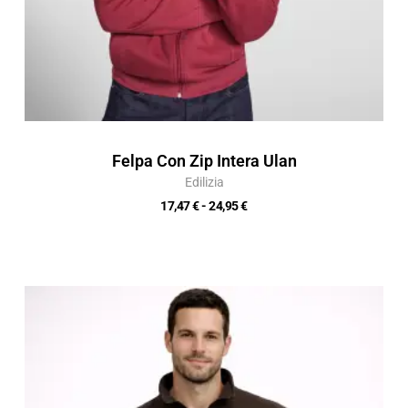
Felpa Con Zip Intera Ulan
Edilizia
17,47
€
-
24,95
€
Fascia
di
prezzo:
da
12,12 €
a