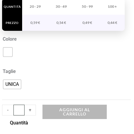
Colorare
20 - 29
30 - 49
50 - 99
100 +
QUANTITÀ
Azor
0,59
€
0,54
€
0,49
€
0,44
€
quantità
PREZZO
Colore
Taglie
UNICA
AGGIUNGI AL
-
+
CARRELLO
Quantità