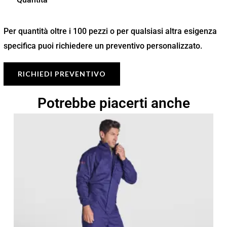
Per quantità oltre i 100 pezzi o per qualsiasi altra esigenza
specifica puoi richiedere un preventivo personalizzato.
RICHIEDI PREVENTIVO
Potrebbe piacerti anche
Fascia
di
prezzo:
da
59,54 €
a
85,05 €