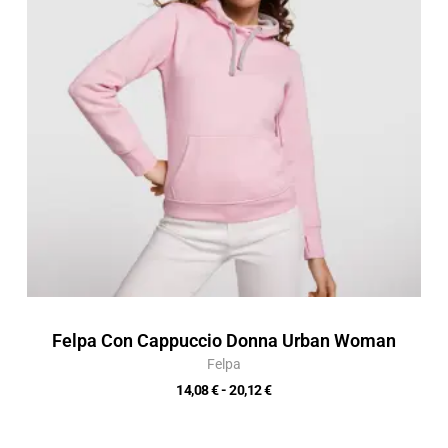
a
20,12 €
Felpa Con Cappuccio Donna Urban Woman
Felpa
14,08
€
-
20,12
€