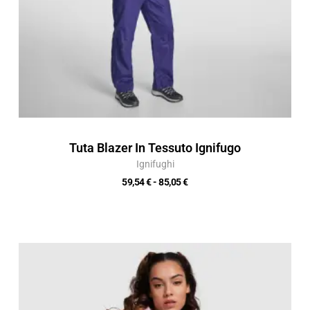
Tuta Blazer In Tessuto Ignifugo
Ignifughi
59,54
€
-
85,05
€
Fascia
di
prezzo:
da
14,08 €