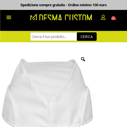
Vai
Spedizione sempre gratuita - Ordine minimo 100 euro
al
0
Carrell
contenuto
PROMOZIONALE
CERCA
WORKWEAR
COME ORDINARE
PREVENTIVI
CHI SIAMO
BLOG
CONTATTI