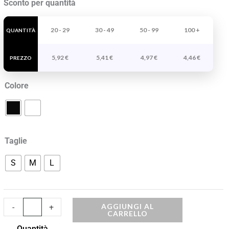
Sconto per quantità
Con
Retina
20 - 29
30 - 49
50 - 99
100 +
QUANTITÀ
Traspirante
5,92
€
5,41
€
4,97
€
4,46
€
Lagasse
PREZZO
quantità
Colore
Taglie
S
M
L
AGGIUNGI AL
-
+
CARRELLO
Quantità