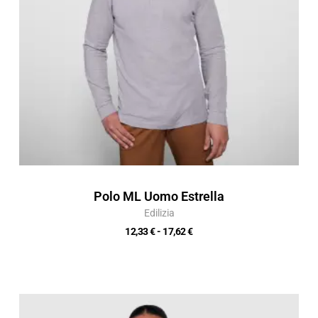
Polo ML Uomo Estrella
Edilizia
12,33
€
-
17,62
€
Fascia
di