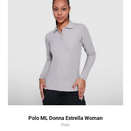
prezzo:
da
12,33 €
a
17,62 €
Polo ML Donna Estrella Woman
Polo