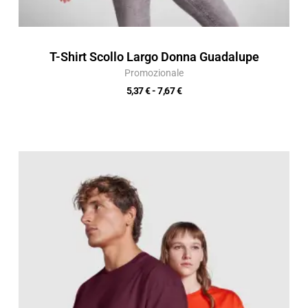
T-Shirt Scollo Largo Donna Guadalupe
Promozionale
5,37
€
-
7,67
€
Fascia
di
prezzo:
da
9,12 €
a
13,03 €