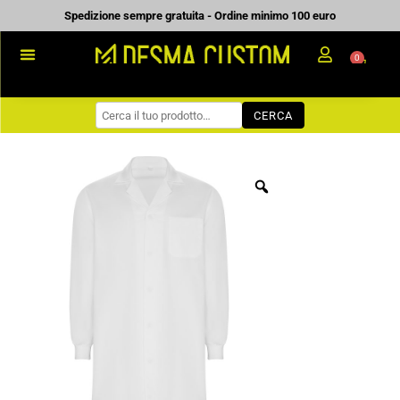
Vai
Spedizione sempre gratuita - Ordine minimo 100 euro
al
0
Carrell
contenuto
PROMOZIONALE
CERCA
WORKWEAR
COME ORDINARE
PREVENTIVI
CHI SIAMO
BLOG
CONTATTI