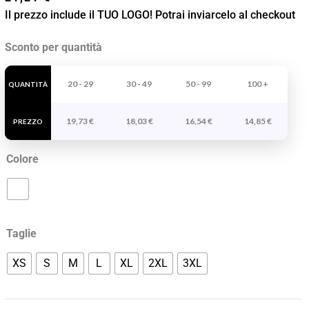
Il prezzo include il TUO LOGO! Potrai inviarcelo al checkout
Camice
Sconto per quantità
A
Maniche
20 - 29
30 - 49
50 - 99
100 +
QUANTITÀ
Lunghe
19,73
€
18,03
€
16,54
€
14,85
€
Mederi
PREZZO
quantità
Colore
Taglie
XS
S
M
L
XL
2XL
3XL