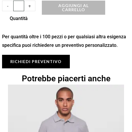
AGGIUNGI AL
-
+
CARRELLO
Quantità
Per quantità oltre i 100 pezzi o per qualsiasi altra esigenza
specifica puoi richiedere un preventivo personalizzato.
RICHIEDI PREVENTIVO
Potrebbe piacerti anche
Fascia
di
prezzo:
da
12,33 €
a
17,62 €