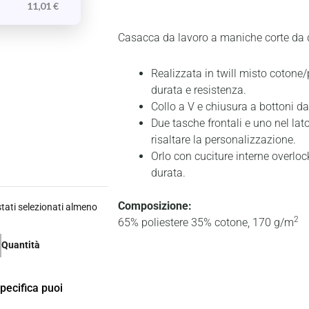
11,01
€
Casacca da lavoro a maniche corte da
Realizzata in twill misto cotone/
durata e resistenza.
Collo a V e chiusura a bottoni da 
Due tasche frontali e uno nel lato
risaltare la personalizzazione.
Orlo con cuciture interne overlo
durata.
Composizione:
ati selezionati almeno
2
65% poliestere 35% cotone, 170 g/m
Quantità
specifica puoi