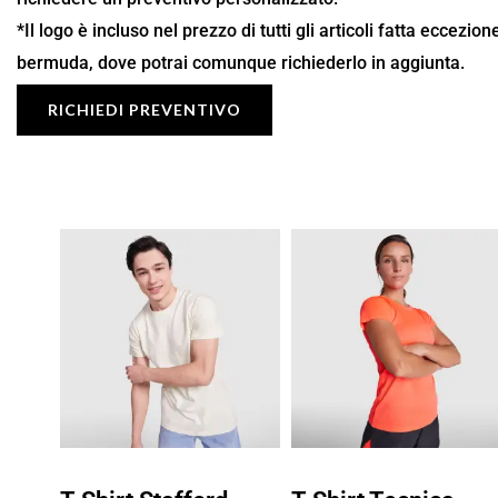
*Il logo è incluso nel prezzo di tutti gli articoli fatta eccezio
bermuda, dove potrai comunque richiederlo in aggiunta.
RICHIEDI PREVENTIVO
Fascia
Fascia
di
di
prezzo:
prezzo:
da
da
6,85 €
5,67 €
a
a
9,78 €
8,10 €