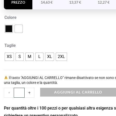
14,63
€
13,37
€
12,27
€
PREZZO
Colore
Taglie
XS
S
M
L
XL
2XL
Il tasto "AGGIUNGI AL CARRELLO" rimane disattivato se non sono st
una taglia, un colore e la quantità.
AGGIUNGI AL CARRELLO
-
+
Per quantità oltre i 100 pezzi o per qualsiasi altra esigenza 
richiedere un preventivo personalizzato.