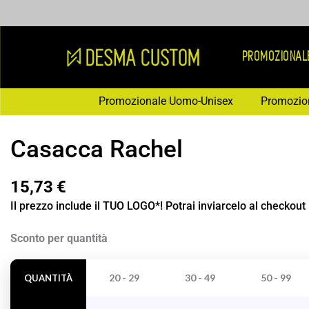
Vai
al
contenuto
PROMOZIONAL
Promozionale Uomo-Unisex
Promozio
Casacca Rachel
15,73
€
Il prezzo include il TUO LOGO*! Potrai inviarcelo al checkout
Casacca
Sconto per quantità
Rachel
quantità
20 - 29
30 - 49
50 - 99
QUANTITÀ