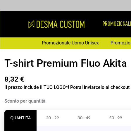
Vai
al
contenuto
PROMOZIONAL
Promozionale Uomo-Unisex
Promozio
T-shirt Premium Fluo Akita
8,32
€
Il prezzo include il TUO LOGO*! Potrai inviarcelo al checkout
T-
Sconto per quantità
shirt
Premium
20 - 29
30 - 49
50 - 99
QUANTITÀ
Fluo