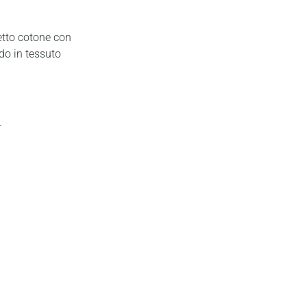
fetto cotone con
rdo in tessuto
.