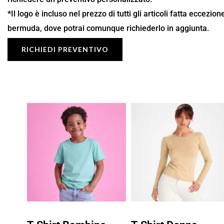
*Il logo è incluso nel prezzo di tutti gli articoli fatta eccezio
bermuda, dove potrai comunque richiederlo in aggiunta.
RICHIEDI PREVENTIVO
Fascia
Fascia
di
di
prezzo:
prezzo:
da
da
6,39 €
7,56 €
a
a
9,13 €
10,80 €