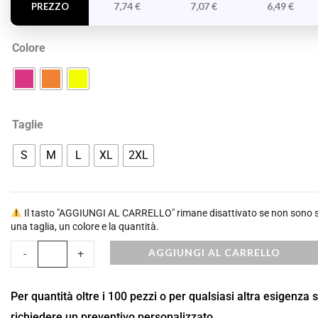
Akita
7,74
€
7,07
€
6,49
€
PREZZO
quantità
Colore
Taglie
S
M
L
XL
2XL
Il tasto "AGGIUNGI AL CARRELLO" rimane disattivato se non sono st
una taglia, un colore e la quantità.
AGGIUNGI AL CARRELLO
-
+
Per quantità oltre i 100 pezzi o per qualsiasi altra esigenza 
richiedere un preventivo personalizzato.