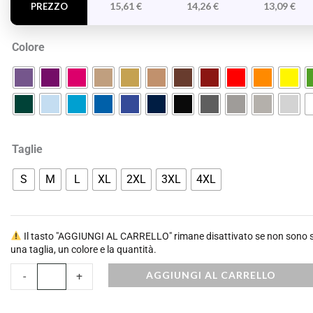
quantità
15,61
€
14,26
€
13,09
€
PREZZO
Colore
Taglie
S
M
L
XL
2XL
3XL
4XL
Il tasto "AGGIUNGI AL CARRELLO" rimane disattivato se non sono st
una taglia, un colore e la quantità.
AGGIUNGI AL CARRELLO
-
+