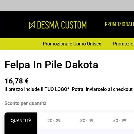
Vai
al
contenuto
PROMOZIONAL
Promozionale Uomo-Unisex
Promozio
Felpa In Pile Dakota
16,78
€
Il prezzo include il TUO LOGO*! Potrai inviarcelo al checkout
Felpa
Sconto per quantità
In
Pile
20 - 29
30 - 49
50 - 99
QUANTITÀ
Dakota