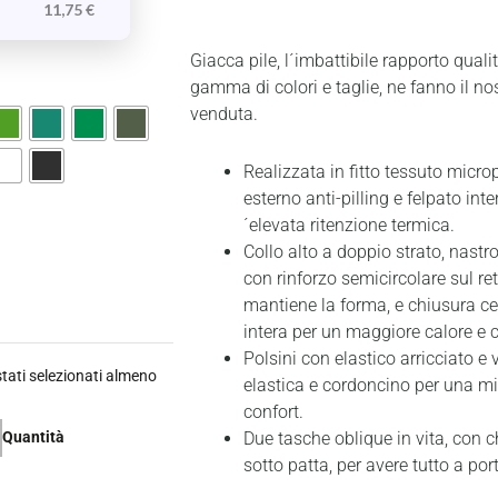
11,75
€
Giacca pile, l´imbattibile rapporto qual
gamma di colori e taglie, ne fanno il no
venduta.
Realizzata in fitto tessuto micro
esterno anti-pilling e felpato in
´elevata ritenzione termica.
Collo alto a doppio strato, nastro
con rinforzo semicircolare sul ret
mantiene la forma, e chiusura ce
intera per un maggiore calore e c
Polsini con elastico arricciato e 
ati selezionati almeno
elastica e cordoncino per una mig
confort.
Due tasche oblique in vita, con 
Quantità
sotto patta, per avere tutto a po