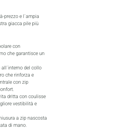
ità-prezzo e l´ampia
stra giacca pile più
polare con
terno che garantisce un
 all´interno del collo
ro che rinforza e
ntrale con zip
onfort.
vita dritta con coulisse
liore vestibilità e
chiusura a zip nascosta
rtata di mano.