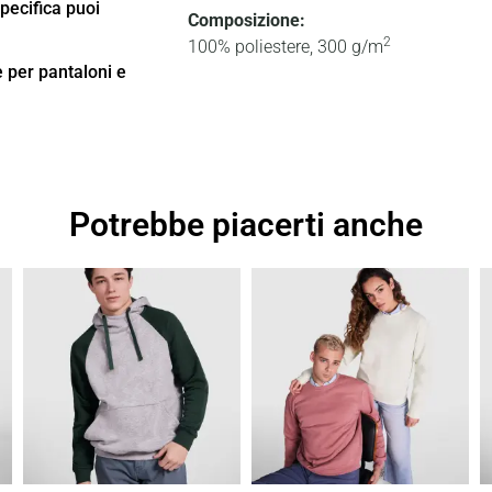
specifica puoi
Composizione:
2
100% poliestere, 300 g/m
ne per pantaloni e
Potrebbe piacerti anche
Fascia
Fascia
di
di
prezzo:
prezzo:
da
da
16,84 €
11,90 €
a
a
24,05 €
17,00 €