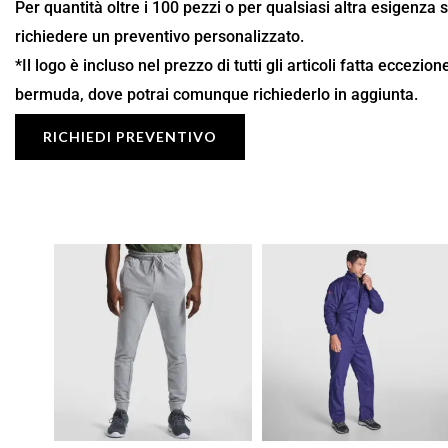
Per quantità oltre i 100 pezzi o per qualsiasi altra esigenza 
richiedere un preventivo personalizzato.
*Il logo è incluso nel prezzo di tutti gli articoli fatta eccezio
bermuda, dove potrai comunque richiederlo in aggiunta.
RICHIEDI PREVENTIVO
Fascia
Fascia
di
di
prezzo:
prezzo:
da
da
15,13 €
59,54 €
a
a
21,62 €
85,05 €