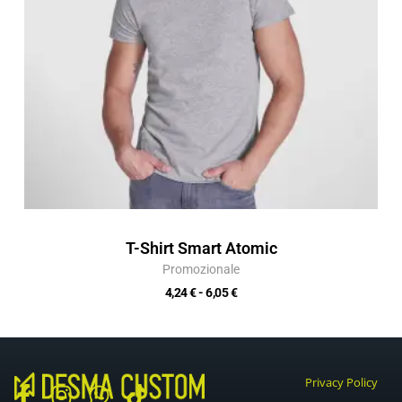
T-Shirt Smart Atomic
Promozionale
4,24
€
-
6,05
€
Privacy Policy