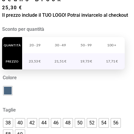
25,30
€
Il prezzo include il TUO LOGO! Potrai inviarcelo al checkout
Jeans
Sconto per quantità
Brock
quantità
20 - 29
30 - 49
50 - 99
100 +
QUANTITÀ
23,53
€
21,51
€
19,73
€
17,71
€
PREZZO
Colore
Taglie
38
40
42
44
46
48
50
52
54
56