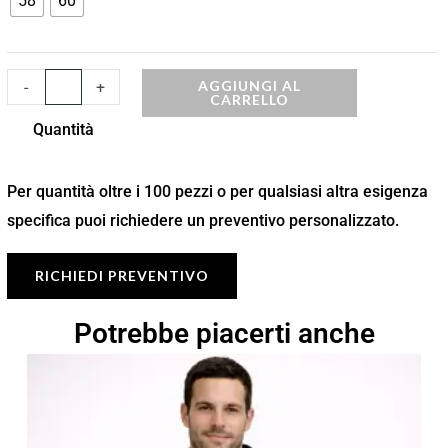
58
60
AGGIUNGI AL
-
+
CARRELLO
Quantità
Per quantità oltre i 100 pezzi o per qualsiasi altra esigenza
specifica puoi richiedere un preventivo personalizzato.
RICHIEDI PREVENTIVO
Potrebbe piacerti anche
Fascia
di
prezzo:
da
12,12 €