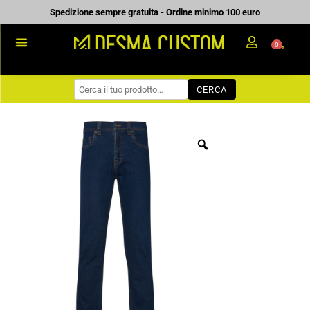
Vai
Spedizione sempre gratuita - Ordine minimo 100 euro
al
0
Carrell
contenuto
PROMOZIONALE
CERCA
WORKWEAR
COME ORDINARE
PREVENTIVI
CHI SIAMO
BLOG
CONTATTI