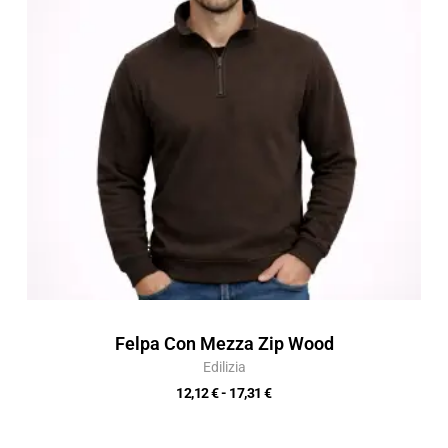
a
17,31 €
Felpa Con Mezza Zip Wood
Edilizia
12,12
€
-
17,31
€