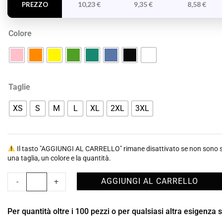
10,23
€
9,35
€
8,58
€
PREZZO
Colore
Taglie
XS
S
M
L
XL
2XL
3XL
Il tasto "AGGIUNGI AL CARRELLO" rimane disattivato se non sono st
una taglia, un colore e la quantità.
AGGIUNGI AL CARRELLO
-
+
Per quantità oltre i 100 pezzi o per qualsiasi altra esigenza 