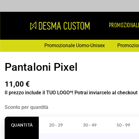
Vai
al
contenuto
PROMOZIONAL
Promozionale Uomo-Unisex
Promozio
Pantaloni Pixel
11,00
€
Il prezzo include il TUO LOGO*! Potrai inviarcelo al checkout
Pantaloni
Sconto per quantità
Pixel
quantità
20 - 29
30 - 49
50 - 99
QUANTITÀ