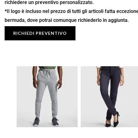
richiedere un preventivo personalizzato.
*Il logo è incluso nel prezzo di tutti gli articoli fatta eccezio
bermuda, dove potrai comunque richiederlo in aggiunta.
RICHIEDI PREVENTIVO
Fascia
Fascia
di
di
prezzo:
prezzo:
da
da
15,13 €
16,53 €
a
a
21,62 €
23,62 €