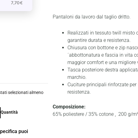
7,70
€
Pantaloni da lavoro dal taglio dritto.
Realizzati in tessuto twill misto 
garantire durata e resistenza.
Chiusura con bottone e zip nasco
´abbottonatura e fascia in vita c
maggior comfort e una migliore ve
Tasca posteriore destra applicata
marchio.
Cuciture principali rinforzate per
resistenza.
ati selezionati almeno
Composizione:
Quantità
65% poliestere / 35% cotone , 200 g/m²
specifica puoi