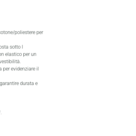
cotone/poliestere per
sta sotto l
on elastico per un
stibilità.
 per evidenziare il
 garantire durata e
.