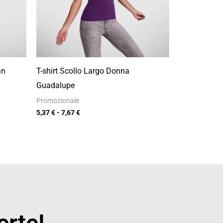
an
T-shirt Scollo Largo Donna
Guadalupe
Promozionale
5,37
€
-
7,67
€
erte!