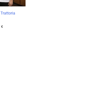
Trattoria
7
€