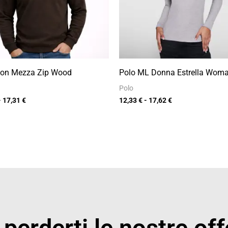
Con Mezza Zip Wood
Polo ML Donna Estrella Wom
Polo
-
17,31
€
12,33
€
-
17,62
€
perderti le nostre off