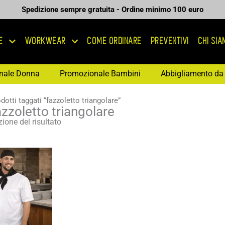
Spedizione sempre gratuita - Ordine minimo 100 euro
E
WORKWEAR
COME ORDINARE
PREVENTIVI
CHI SI
nale Donna
Promozionale Bambini
Abbigliamento da 
dotti taggati “fazzoletto triangolare”
azzoletto triangolare
ione del risultato
Fascia
di
prezzo:
da
3,48 €
a
4,97 €