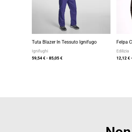
Tuta Blazer In Tessuto Ignifugo
Felpa 
Ignifughi
Edilizia
59,54
€
-
85,05
€
12,12
€
Non 