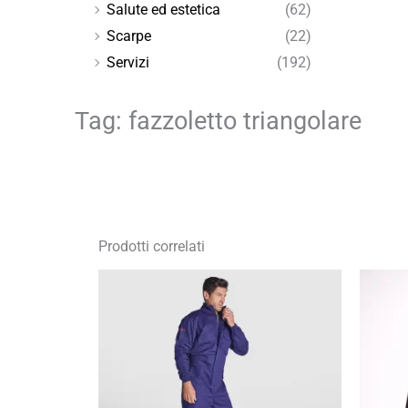
Salute ed estetica
(62)
Scarpe
(22)
Servizi
(192)
Tag: fazzoletto triangolare
Prodotti correlati
Fascia
di
prezzo:
da
59,54 €
a
85,05 €