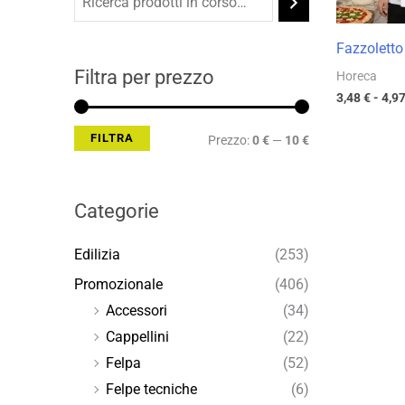
Min
Max
Fazzoletto 
Filtra per prezzo
Horeca
3,48
€
-
4,9
FILTRA
Prezzo:
0 €
—
10 €
Categorie
Edilizia
(253)
Promozionale
(406)
Accessori
(34)
Cappellini
(22)
Felpa
(52)
Felpe tecniche
(6)