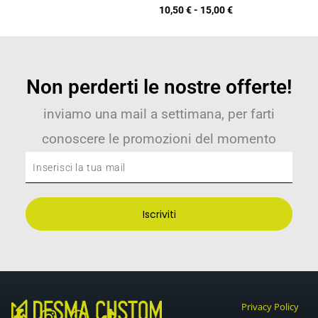
10,50
€
-
15,00
€
Non perderti le nostre offerte!
inviamo una mail a settimana, per farti
conoscere le promozioni del momento
Inserisci
la
tua
Iscriviti
mail
Privacy Policy