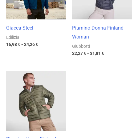
Giacca Steel
Piumino Donna Finland
Woman
Edilizia
16,98
€
-
24,26
€
Giubbotti
22,27
€
-
31,81
€
Fascia
di
prezzo:
da
22,27 €
a
31,81 €