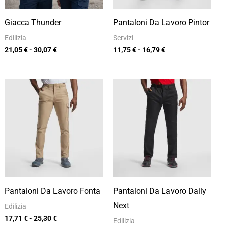
Giacca Thunder
Pantaloni Da Lavoro Pintor
Edilizia
Servizi
21,05
€
-
30,07
€
11,75
€
-
16,79
€
Fascia
Fascia
di
di
prezzo:
prezzo:
da
da
17,71 €
10,50 €
a
a
25,30 €
15,00 €
Pantaloni Da Lavoro Fonta
Pantaloni Da Lavoro Daily
Next
Edilizia
17,71
€
-
25,30
€
Edilizia