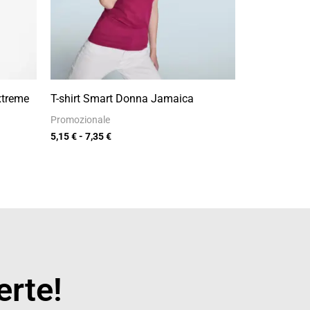
xtreme
T-shirt Smart Donna Jamaica
Promozionale
5,15
€
-
7,35
€
erte!