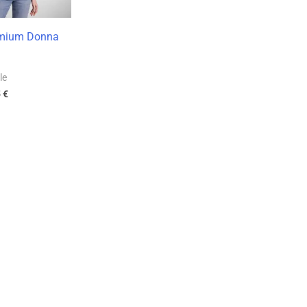
remium Donna
le
5
€