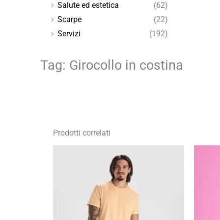
Salute ed estetica
(62)
Scarpe
(22)
Servizi
(192)
Tag: Girocollo in costina
Prodotti correlati
Fascia
di
prezzo:
da
10,14 €
a
14,48 €