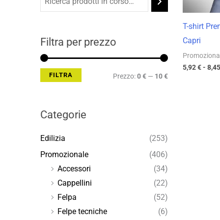
Min
Max
T-shirt P
Filtra per prezzo
Capri
Promoziona
5,92
€
-
8,4
FILTRA
Prezzo:
0 €
—
10 €
Categorie
Edilizia
(253)
Promozionale
(406)
Accessori
(34)
Cappellini
(22)
Felpa
(52)
Felpe tecniche
(6)