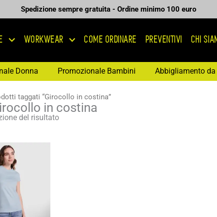
Spedizione sempre gratuita - Ordine minimo 100 euro
E
WORKWEAR
COME ORDINARE
PREVENTIVI
CHI SI
nale Donna
Promozionale Bambini
Abbigliamento da 
dotti taggati “Girocollo in costina”
irocollo in costina
ione del risultato
Fascia
di
prezzo:
da
5,92 €
a
8,45 €