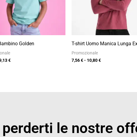
 Bambino Golden
T-shirt Uomo Manica Lunga E
onale
Promozionale
9,13
€
7,56
€
-
10,80
€
perderti le nostre off