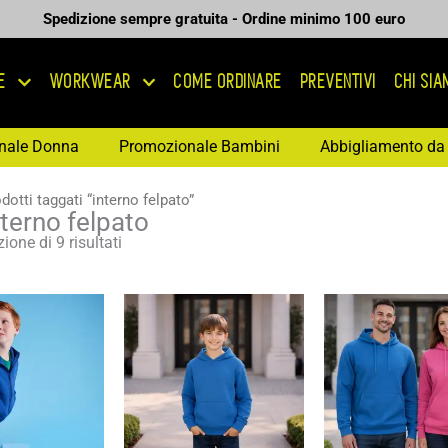
Spedizione sempre gratuita - Ordine minimo 100 euro
E
WORKWEAR
COME ORDINARE
PREVENTIVI
CHI SI
nale Donna
Promozionale Bambini
Abbigliamento da 
dotti taggati “interno felpato”
nterno felpato
ione di 9 risultati
Fascia
Fascia
Fas
di
di
di
prezzo:
prezzo:
pre
da
da
da
14,92 €
9,90 €
11,
a
a
a
21,32 €
14,14 €
16,