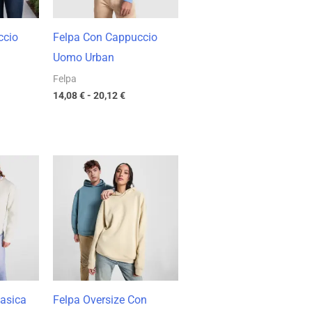
ccio
Felpa Con Cappuccio
Uomo Urban
Felpa
14,08
€
-
20,12
€
cia
Fascia
di
zzo:
prezzo:
da
90 €
19,11 €
a
00 €
27,30 €
lasica
Felpa Oversize Con