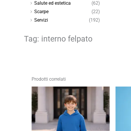
Salute ed estetica
(62)
Scarpe
(22)
Servizi
(192)
Tag: interno felpato
Prodotti correlati
Fascia
di
prezzo:
da
9,90 €
a
14,14 €