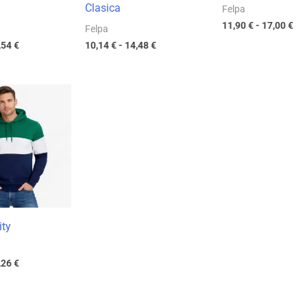
Clasica
Felpa
11,90
€
-
17,00
€
Felpa
,54
€
10,14
€
-
14,48
€
Fascia
di
prezzo:
da
11,38 €
a
16,26 €
ity
,26
€