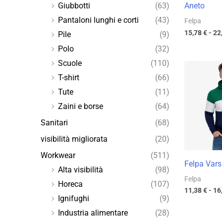
Aneto
Giubbotti
(63)
Pantaloni lunghi e corti
(43)
Felpa
15,78
€
-
22
Pile
(9)
Polo
(32)
Scuole
(110)
T-shirt
(66)
Tute
(11)
Zaini e borse
(64)
Sanitari
(68)
visibilità migliorata
(20)
Workwear
(511)
Felpa Vars
Alta visibilità
(98)
Felpa
Horeca
(107)
11,38
€
-
16
Ignifughi
(9)
Industria alimentare
(28)