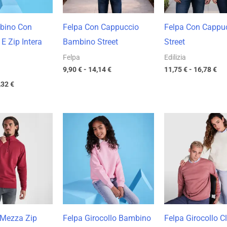
bino Con
Felpa Con Cappuccio
Felpa Con Cappu
E Zip Intera
Bambino Street
Street
Felpa
Edilizia
9,90
€
-
14,14
€
11,75
€
-
16,78
€
,32
€
Fascia
Fascia
Fas
di
di
di
prezzo:
prezzo:
pre
da
da
da
15,78 €
10,14 €
11,
a
a
a
22,54 €
14,48 €
17,
 Mezza Zip
Felpa Girocollo Bambino
Felpa Girocollo C