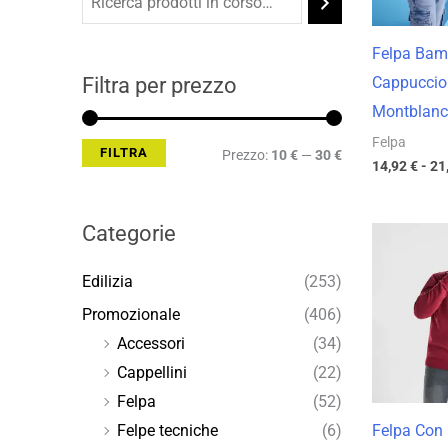
Min
Max
Felpa Bam
Filtra per prezzo
Cappuccio 
Montblanc
Felpa
FILTRA
Prezzo:
10 €
—
30 €
14,92
€
-
21
Categorie
Edilizia
(253)
Promozionale
(406)
Accessori
(34)
Cappellini
(22)
Felpa
(52)
Felpa Con
Felpe tecniche
(6)