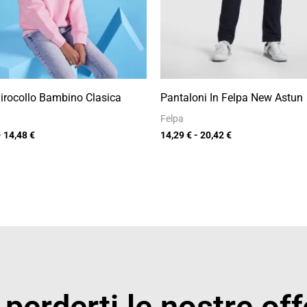
irocollo Bambino Clasica
Pantaloni In Felpa New Astun
Felpa
-
14,48
€
14,29
€
-
20,42
€
perderti le nostre off