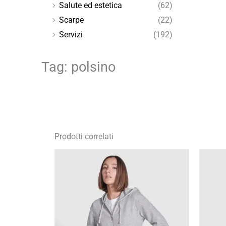
Salute ed estetica
(62)
Scarpe
(22)
Servizi
(192)
Tag: polsino
Prodotti correlati
Fascia
di
prezzo:
da
17,49 €
a
24,99 €