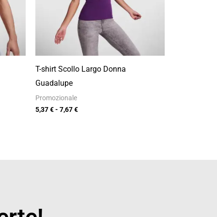
T-shirt Scollo Largo Donna
Guadalupe
Promozionale
5,37
€
-
7,67
€
erte!