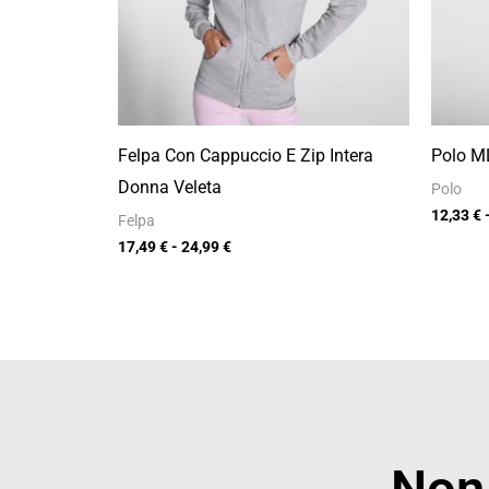
Felpa Con Cappuccio E Zip Intera
Polo M
Donna Veleta
Polo
12,33
€
Felpa
17,49
€
-
24,99
€
Non 