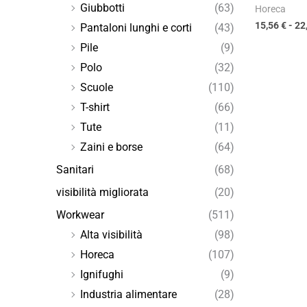
Giubbotti
(63)
Horeca
15,56
€
-
22
Pantaloni lunghi e corti
(43)
Pile
(9)
Polo
(32)
Scuole
(110)
T-shirt
(66)
Tute
(11)
Zaini e borse
(64)
Sanitari
(68)
visibilità migliorata
(20)
Workwear
(511)
Alta visibilità
(98)
Horeca
(107)
Ignifughi
(9)
Industria alimentare
(28)