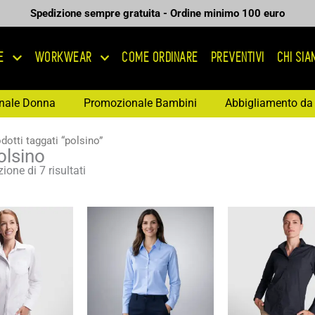
Spedizione sempre gratuita - Ordine minimo 100 euro
E
WORKWEAR
COME ORDINARE
PREVENTIVI
CHI SI
nale Donna
Promozionale Bambini
Abbigliamento da 
dotti taggati “polsino”
olsino
ione di 7 risultati
Fascia
Fascia
Fas
di
di
di
prezzo:
prezzo:
pre
da
da
da
13,67 €
11,01 €
17,
a
a
a
19,53 €
15,73 €
24,