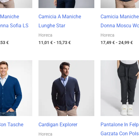
 Maniche
Camicia A Maniche
Camicia Maniche
nna Sofia LS
Lunghe Star
Donna Moscu W
Horeca
Horeca
,53
€
11,01
€
-
15,73
€
17,49
€
-
24,99
€
Fascia
Fascia
Fas
di
di
di
prezzo:
prezzo:
pre
da
da
da
15,56 €
19,11 €
11,
a
a
a
22,23 €
27,30 €
16,
Con Tasche
Cardigan Explorer
Pantalone In Fel
Garzata Con Pols
Horeca