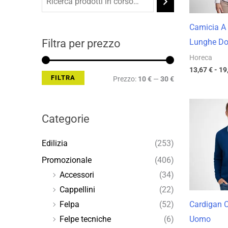
Min
Max
Camicia A
Filtra per prezzo
Lunghe Do
Horeca
13,67
€
-
19
FILTRA
Prezzo:
10 €
—
30 €
Categorie
Edilizia
(253)
Promozionale
(406)
Accessori
(34)
Cappellini
(22)
Cardigan 
Felpa
(52)
Uomo
Felpe tecniche
(6)