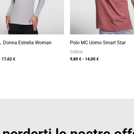
L Donna Estrella Woman
Polo MC Uomo Smart Star
Edilizia
-
17,62
€
9,80
€
-
14,00
€
perderti le nostre off