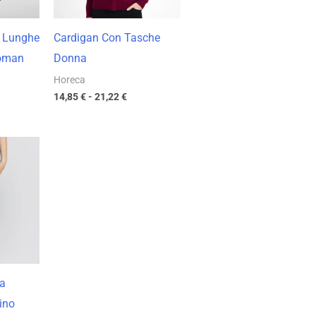
 Lunghe
Cardigan Con Tasche
oman
Donna
Horeca
14,85
€
-
21,22
€
cia
zzo:
34 €
20 €
pa
ino