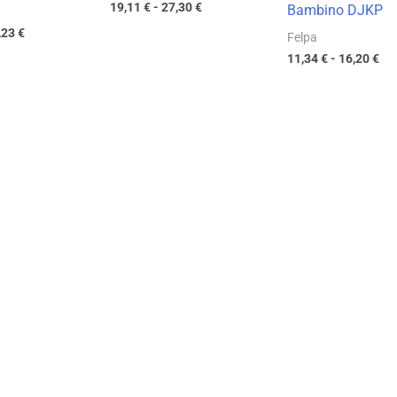
19,11
€
-
27,30
€
Bambino DJKP
,23
€
Felpa
11,34
€
-
16,20
€