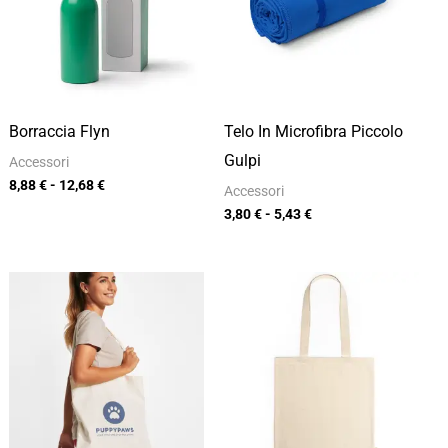
a
a
12,68 €
5,43 €
Borraccia Flyn
Telo In Microfibra Piccolo
Gulpi
Accessori
8,88
€
-
12,68
€
Accessori
3,80
€
-
5,43
€
Fascia
Fascia
di
di
prezzo:
prezzo:
da
da
2,31 €
3,58 €
a
a
3,30 €
5,11 €