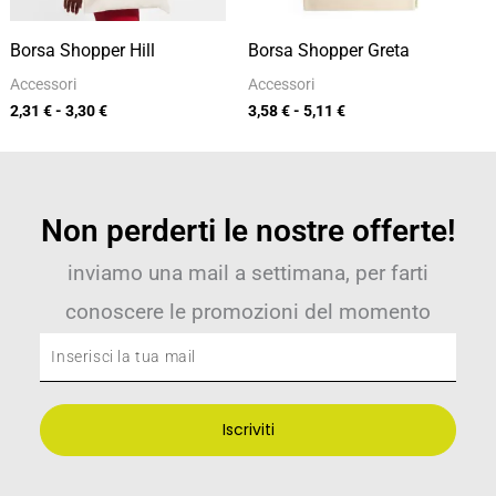
Borsa Shopper Hill
Borsa Shopper Greta
Accessori
Accessori
2,31
€
-
3,30
€
3,58
€
-
5,11
€
Non perderti le nostre offerte!
inviamo una mail a settimana, per farti
conoscere le promozioni del momento
Inserisci
la
tua
Iscriviti
mail