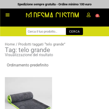
Vai
Spedizione sempre gratuita - Ordine minimo 100 euro
al
0
Carrell
contenuto
PROMOZIONALE
CERCA
WORKWEAR
COME ORDINARE
Home
/ Prodotti taggati “telo grande”
Tag: telo grande
PREVENTIVI
Visualizzazione del risultato
CHI SIAMO
BLOG
Fascia
CONTATTI
di
prezzo:
da
7,66 €
a
10,94 €