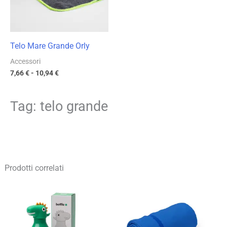
Telo Mare Grande Orly
Accessori
7,66
€
-
10,94
€
Tag: telo grande
Prodotti correlati
Fascia
Fascia
di
di
prezzo:
prezzo:
da
da
8,88 €
3,80 €