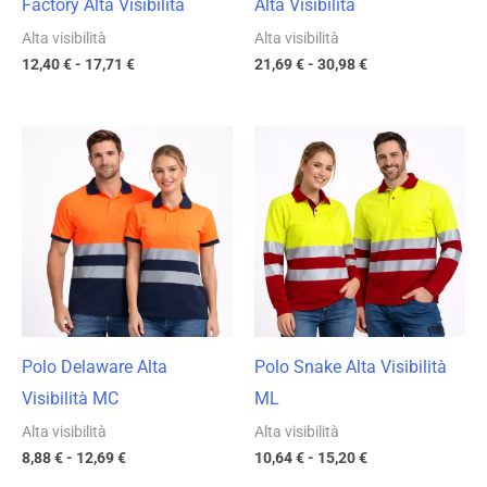
Factory Alta Visibilità
Alta Visibilità
Alta visibilità
Alta visibilità
12,40
€
-
17,71
€
21,69
€
-
30,98
€
Fascia
Fascia
di
di
prezzo:
prezzo:
da
da
8,88 €
10,64 €
a
a
12,69 €
15,20 €
Polo Delaware Alta
Polo Snake Alta Visibilità
Visibilità MC
ML
Alta visibilità
Alta visibilità
8,88
€
-
12,69
€
10,64
€
-
15,20
€