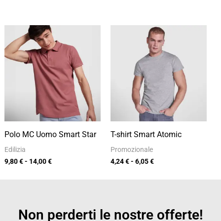
Fascia
Fascia
di
di
prezzo:
prezzo:
da
da
9,80 €
4,24 €
a
a
14,00 €
6,05 €
Polo MC Uomo Smart Star
T-shirt Smart Atomic
Edilizia
Promozionale
9,80
€
-
14,00
€
4,24
€
-
6,05
€
Non perderti le nostre offerte!