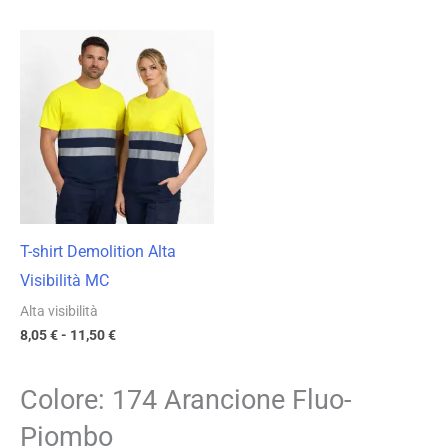
Fascia
di
prezzo:
da
8,05 €
a
11,50 €
T-shirt Demolition Alta
Visibilità MC
Alta visibilità
8,05
€
-
11,50
€
Colore: 174 Arancione Fluo-
Piombo