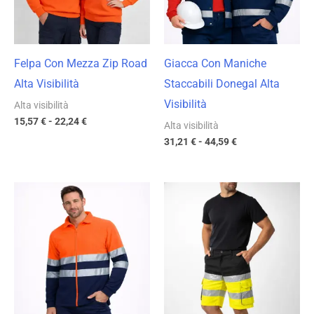
Felpa Con Mezza Zip Road
Giacca Con Maniche
Alta Visibilità
Staccabili Donegal Alta
Visibilità
Alta visibilità
15,57
€
-
22,24
€
Alta visibilità
31,21
€
-
44,59
€
Fascia
Fascia
di
di
prezzo:
prezzo:
da
da
16,63 €
18,97 €
a
a
23,76 €
27,10 €