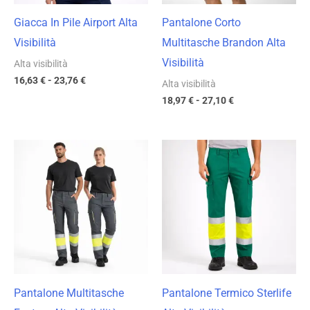
Giacca In Pile Airport Alta
Pantalone Corto
Visibilità
Multitasche Brandon Alta
Visibilità
Alta visibilità
16,63
€
-
23,76
€
Alta visibilità
18,97
€
-
27,10
€
Fascia
Fascia
di
di
prezzo:
prezzo:
da
da
12,40 €
21,69 €
a
a
17,71 €
30,98 €
Pantalone Multitasche
Pantalone Termico Sterlife