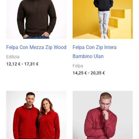
12,12 €
14,25 €
a
a
17,31 €
20,35 €
Felpa Con Mezza Zip Wood
Felpa Con Zip Intera
Bambino Ulan
Edilizia
12,12
€
-
17,31
€
Felpa
14,25
€
-
20,35
€
Fascia
Fascia
di
di
prezzo:
prezzo:
da
da
13,09 €
17,47 €
a
a
18,70 €
24,95 €