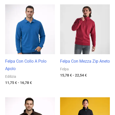
Fascia
Fascia
di
di
prezzo:
prezzo:
da
da
11,75 €
15,78 €
a
a
16,78 €
22,54 €
Felpa Con Collo A Polo
Felpa Con Mezza Zip Aneto
Apolo
Felpa
15,78
€
-
22,54
€
Edilizia
11,75
€
-
16,78
€
Fascia
Fascia
di
di
prezzo:
prezzo:
da
da