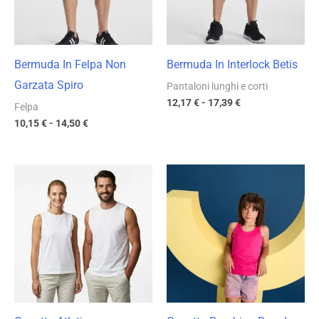
Bermuda In Felpa Non
Bermuda In Interlock Betis
Garzata Spiro
Pantaloni lunghi e corti
12,17
€
-
17,39
€
Felpa
10,15
€
-
14,50
€
Fascia
Fascia
di
di
prezzo:
prezzo:
da
da
3,65 €
4,91 €
a
a
5,21 €
7,02 €