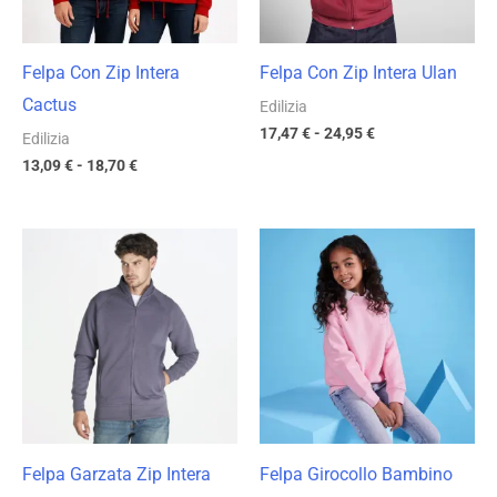
Felpa Con Zip Intera
Felpa Con Zip Intera Ulan
Cactus
Edilizia
17,47
€
-
24,95
€
Edilizia
13,09
€
-
18,70
€
Fascia
Fascia
di
di
prezzo:
prezzo:
da
da
17,23 €
10,14 €
a
a
24,61 €
14,48 €
Felpa Garzata Zip Intera
Felpa Girocollo Bambino