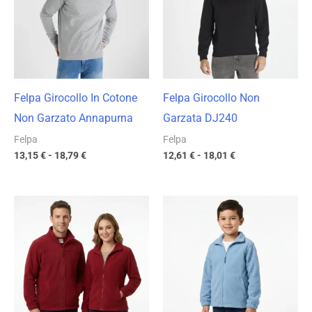
a
a
18,79 €
18,01 €
Felpa Girocollo In Cotone
Felpa Girocollo Non
Non Garzato Annapurna
Garzata DJ240
Felpa
Felpa
13,15
€
-
18,79
€
12,61
€
-
18,01
€
Fascia
Fascia
di
di
prezzo:
prezzo:
da
da
11,75 €
10,27 €
a
a
16,78 €
14,67 €