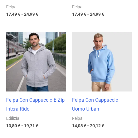
Felpa
Felpa
17,49
€
-
24,99
€
17,49
€
-
24,99
€
Fascia
Fascia
di
di
prezzo:
prezzo:
da
da
13,80 €
14,08 €
a
a
19,71 €
20,12 €
Felpa Con Cappuccio E Zip
Felpa Con Cappuccio
Intera Ride
Uomo Urban
Edilizia
Felpa
13,80
€
-
19,71
€
14,08
€
-
20,12
€