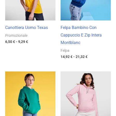
9,29 €
21,32 €
Canottiera Uomo Texas
Felpa Bambino Con
Cappuccio E Zip Intera
Promozionale
6,50
€
-
9,29
€
Montblanc
Felpa
14,92
€
-
21,32
€
Fascia
Fascia
di
di
prezzo:
prezzo:
da
da
12,87 €
14,08 €
a
a
18,39 €
20,12 €