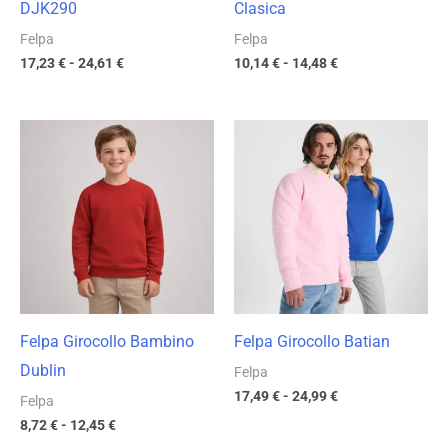
DJK290
Clasica
Felpa
Felpa
17,23
€
-
24,61
€
10,14
€
-
14,48
€
Fascia
Fascia
di
di
prezzo:
prezzo:
da
da
8,72 €
17,49 €
a
a
12,45 €
24,99 €
Felpa Girocollo Bambino
Felpa Girocollo Batian
Dublin
Felpa
17,49
€
-
24,99
€
Felpa
8,72
€
-
12,45
€