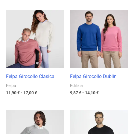
Fascia
Fascia
di
di
prezzo:
prezzo:
da
da
11,90 €
9,87 €
a
a
17,00 €
14,10 €
Felpa Girocollo Clasica
Felpa Girocollo Dublin
Felpa
Edilizia
11,90
€
-
17,00
€
9,87
€
-
14,10
€
Fascia
Fascia
di
di
prezzo:
prezzo:
da
da
13,15 €
12,61 €