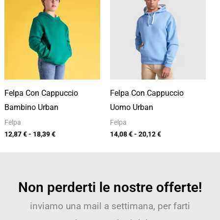
prezzo:
prezzo:
da
da
12,87 €
14,08 €
a
a
18,39 €
20,12 €
Felpa Con Cappuccio
Felpa Con Cappuccio
Bambino Urban
Uomo Urban
Felpa
Felpa
12,87
€
-
18,39
€
14,08
€
-
20,12
€
Non perderti le nostre offerte!
inviamo una mail a settimana, per farti