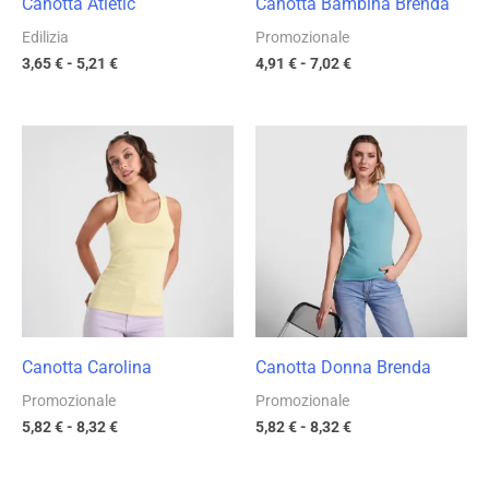
Canotta Atletic
Canotta Bambina Brenda
Edilizia
Promozionale
3,65
€
-
5,21
€
4,91
€
-
7,02
€
Fascia
Fascia
di
di
prezzo:
prezzo:
da
da
5,82 €
5,82 €
a
a
8,32 €
8,32 €
Canotta Carolina
Canotta Donna Brenda
Promozionale
Promozionale
5,82
€
-
8,32
€
5,82
€
-
8,32
€