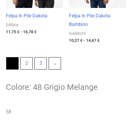
Felpa In Pile Dakota
Felpa In Pile Dakota
Bambino
Edilizia
11,75
€
-
16,78
€
Giubbotti
10,27
€
-
14,67
€
1
2
3
→
Colore: 48 Grigio Melange
58