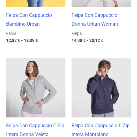
Felpa Con Cappuccio
Felpa Con Cappuccio
Bambino Urban
Donna Urban Woman
Felpa
Felpa
12,87
€
-
18,39
€
14,08
€
-
20,12
€
Fascia
Fascia
di
di
prezzo:
prezzo:
da
da
17,49 €
17,49 €
a
a
24,99 €
24,99 €
Felpa Con Cappuccio E Zip
Felpa Con Cappuccio E Zip
Intera Donna Veleta
Intera Montblanc