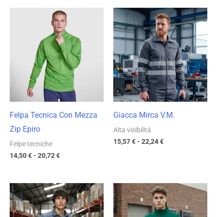
Fascia
Fascia
di
di
prezzo:
prezzo:
da
da
14,50 €
15,57 €
a
a
20,72 €
22,24 €
Felpa Tecnica Con Mezza
Giacca Mirca V.M.
Zip Epiro
Alta visibilità
15,57
€
-
22,24
€
Felpe tecniche
14,50
€
-
20,72
€
Fascia
Fascia
di
di
prezzo:
prezzo:
da
da