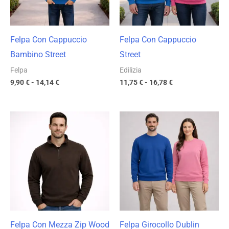
Felpa Con Cappuccio
Felpa Con Cappuccio
Bambino Street
Street
Felpa
Edilizia
9,90
€
-
14,14
€
11,75
€
-
16,78
€
Fascia
Fascia
di
di
prezzo:
prezzo:
da
da
12,12 €
9,87 €
a
a
17,31 €
14,10 €
Felpa Con Mezza Zip Wood
Felpa Girocollo Dublin