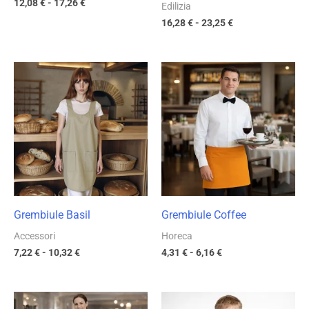
12,08
€
-
17,26
€
Edilizia
16,28
€
-
23,25
€
Fascia
Fascia
di
di
prezzo:
prezzo:
da
da
7,22 €
4,31 €
a
a
10,32 €
6,16 €
Grembiule Basil
Grembiule Coffee
Accessori
Horeca
7,22
€
-
10,32
€
4,31
€
-
6,16
€
Fascia
Fascia