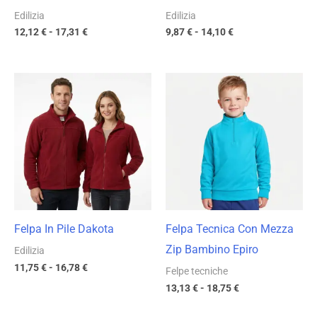
Edilizia
Edilizia
12,12
€
-
17,31
€
9,87
€
-
14,10
€
Fascia
Fascia
di
di
prezzo:
prezzo:
da
da
11,75 €
13,13 €
a
a
16,78 €
18,75 €
Felpa In Pile Dakota
Felpa Tecnica Con Mezza
Zip Bambino Epiro
Edilizia
11,75
€
-
16,78
€
Felpe tecniche
13,13
€
-
18,75
€