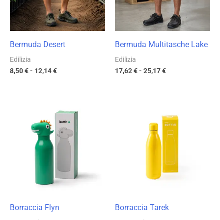
Bermuda Desert
Bermuda Multitasche Lake
Edilizia
Edilizia
8,50
€
-
12,14
€
17,62
€
-
25,17
€
Fascia
Fascia
di
di
prezzo:
prezzo:
da
da
8,88 €
4,67 €
a
a
12,68 €
6,67 €
Borraccia Flyn
Borraccia Tarek