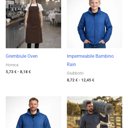
di
di
prezzo:
prezzo:
da
da
5,73 €
8,72 €
a
a
8,18 €
12,45 €
Grembiule Oven
Impermeabile Bambino
Rain
Horeca
5,73
€
-
8,18
€
Giubbotti
8,72
€
-
12,45
€
Fascia
Fascia
di
di
prezzo:
prezzo:
da
da
9,87 €
16,98 €
a
a