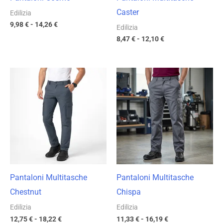
Caster
Edilizia
9,98
€
-
14,26
€
Edilizia
8,47
€
-
12,10
€
Fascia
Fascia
di
di
prezzo:
prezzo:
da
da
12,75 €
11,33 €
a
a
18,22 €
16,19 €
Pantaloni Multitasche
Pantaloni Multitasche
Chestnut
Chispa
Edilizia
Edilizia
12,75
€
-
18,22
€
11,33
€
-
16,19
€