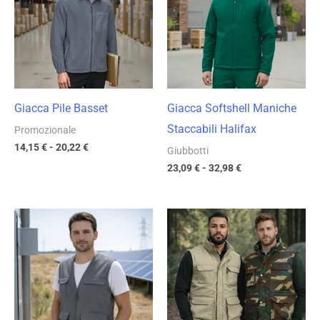
14,15 €
23,09 €
a
a
20,22 €
32,98 €
Giacca Pile Basset
Giacca Softshell Maniche
Staccabili Halifax
Promozionale
14,15
€
-
20,22
€
Giubbotti
23,09
€
-
32,98
€
Fascia
Fascia
di
di
prezzo:
prezzo:
da
da
11,38 €
14,50 €
a
a
16,26 €
20,72 €