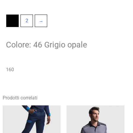
1
2
→
Colore: 46 Grigio opale
160
Prodotti correlati
Fascia
Fascia
di
di
prezzo:
prezzo:
da
da
17,71 €
10,68 €