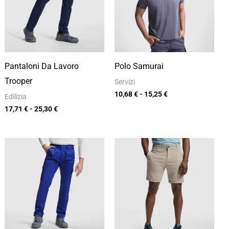
a
a
25,30 €
15,25 €
Pantaloni Da Lavoro
Polo Samurai
Trooper
Servizi
10,68
€
-
15,25
€
Edilizia
17,71
€
-
25,30
€
Fascia
Fascia
di
di
prezzo:
prezzo:
da
da
11,75 €
10,35 €
a
a
16,79 €
14,78 €