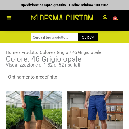
Vai
Spedizione sempre gratuita - Ordine minimo 100 euro
al
0
Carrell
contenuto
PROMOZIONALE
CERCA
WORKWEAR
COME ORDINARE
Home
/ Prodotto Colore /
Grigio
/ 46 Grigio opale
Colore: 46 Grigio opale
PREVENTIVI
Visualizzazione di 1-32 di 52 risultati
CHI SIAMO
BLOG
Fascia
Fascia
CONTATTI
di
di
prezzo:
prezzo:
da
da
8,50 €
17,62 €
a
a
12,14 €
25,17 €