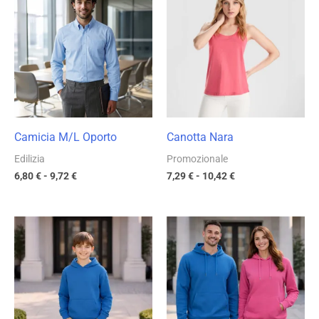
prezzo:
prezzo:
da
da
6,80 €
7,29 €
a
a
9,72 €
10,42 €
Camicia M/L Oporto
Canotta Nara
Edilizia
Promozionale
6,80
€
-
9,72
€
7,29
€
-
10,42
€
Fascia
Fascia
di
di
prezzo:
prezzo:
da
da
9,90 €
11,75 €
a
a
14,14 €
16,78 €