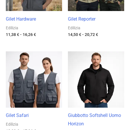
Gilet Hardware
Gilet Reporter
Edilizia
Edilizia
11,38
€
-
16,26
€
14,50
€
-
20,72
€
Fascia
Fascia
di
di
prezzo:
prezzo:
da
da
12,08 €
16,28 €
a
a
17,26 €
23,25 €
Gilet Safari
Giubbotto Softshell Uomo
Horizon
Edilizia