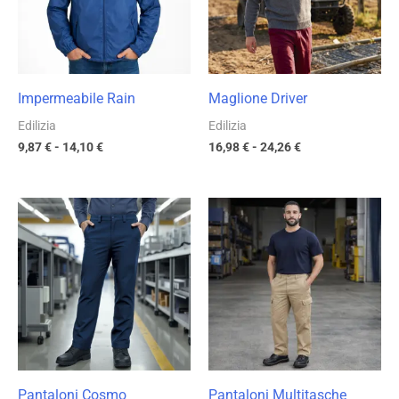
14,10 €
24,26 €
Impermeabile Rain
Maglione Driver
Edilizia
Edilizia
9,87
€
-
14,10
€
16,98
€
-
24,26
€
Fascia
Fascia
di
di
prezzo:
prezzo:
da
da
9,98 €
8,47 €
a
a
14,26 €
12,10 €
Pantaloni Cosmo
Pantaloni Multitasche