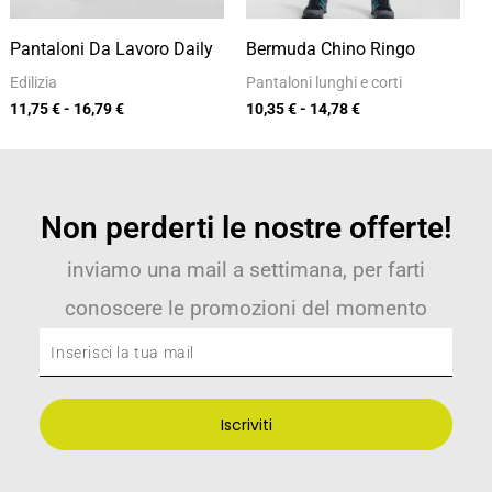
Pantaloni Da Lavoro Daily
Bermuda Chino Ringo
Edilizia
Pantaloni lunghi e corti
11,75
€
-
16,79
€
10,35
€
-
14,78
€
Non perderti le nostre offerte!
inviamo una mail a settimana, per farti
conoscere le promozioni del momento
Inserisci
la
tua
Iscriviti
mail