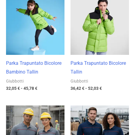
di
di
prezzo:
prezzo:
da
da
32,05 €
36,42 €
a
a
45,78 €
52,03 €
Parka Trapuntato Bicolore
Parka Trapuntato Bicolore
Bambino Tallin
Tallin
Giubbotti
Giubbotti
32,05
€
-
45,78
€
36,42
€
-
52,03
€
Fascia
Fascia
di
di
prezzo:
prezzo:
da
da
9,49 €
11,75 €
a
a