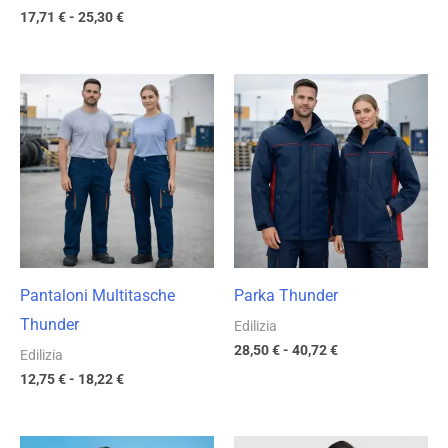
17,71
€
-
25,30
€
Fascia
Fascia
di
di
prezzo:
prezzo:
da
da
12,75 €
28,50 €
a
a
18,22 €
40,72 €
Pantaloni Multitasche
Parka Thunder
Thunder
Edilizia
28,50
€
-
40,72
€
Edilizia
12,75
€
-
18,22
€
Fascia
Fascia