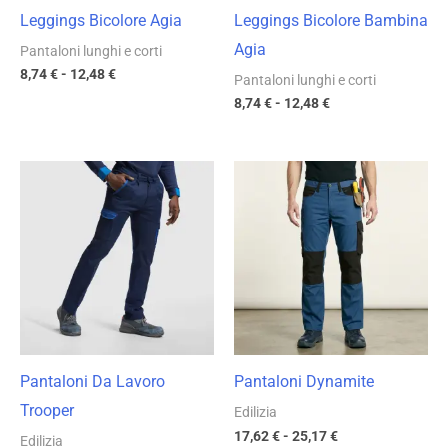
Leggings Bicolore Agia
Leggings Bicolore Bambina
Agia
Pantaloni lunghi e corti
8,74
€
-
12,48
€
Pantaloni lunghi e corti
8,74
€
-
12,48
€
Fascia
Fascia
di
di
prezzo:
prezzo:
da
da
17,71 €
17,62 €
a
a
25,30 €
25,17 €
Pantaloni Da Lavoro
Pantaloni Dynamite
Trooper
Edilizia
17,62
€
-
25,17
€
Edilizia