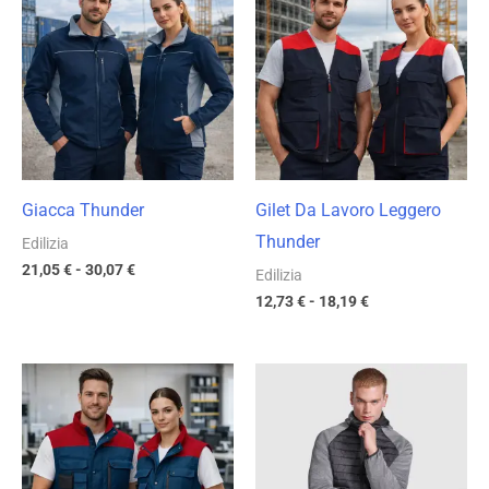
prezzo:
prezzo:
da
da
21,05 €
12,73 €
a
a
30,07 €
18,19 €
Giacca Thunder
Gilet Da Lavoro Leggero
Thunder
Edilizia
21,05
€
-
30,07
€
Edilizia
12,73
€
-
18,19
€
Fascia
Fascia
di
di
prezzo:
prezzo:
da
da
16,63 €
22,27 €
a
a