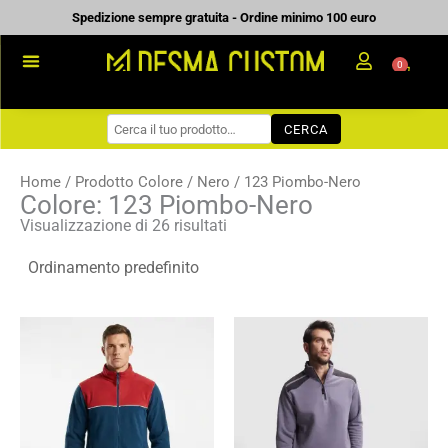
Vai
Spedizione sempre gratuita - Ordine minimo 100 euro
al
0
Carrell
contenuto
PROMOZIONALE
CERCA
WORKWEAR
COME ORDINARE
Home
/ Prodotto Colore /
Nero
/ 123 Piombo-Nero
Colore: 123 Piombo-Nero
PREVENTIVI
Visualizzazione di 26 risultati
CHI SIAMO
BLOG
Fascia
Fascia
CONTATTI
di
di
prezzo:
prezzo:
da
da
13,44 €
17,49 €
a
a
19,20 €
24,99 €