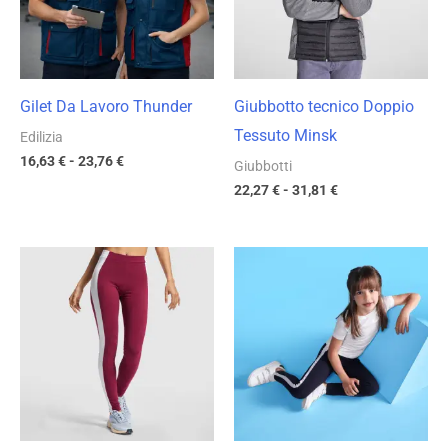
23,76 €
31,81 €
Gilet Da Lavoro Thunder
Giubbotto tecnico Doppio
Tessuto Minsk
Edilizia
16,63
€
-
23,76
€
Giubbotti
22,27
€
-
31,81
€
Fascia
Fascia
di
di
prezzo:
prezzo:
da
da
8,74 €
8,74 €
a
a
12,48 €
12,48 €