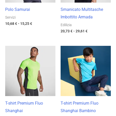
Polo Samurai
Smanicato Multitasche
Imbottito Armada
Servizi
10,68
€
-
15,25
€
Edilizia
20,73
€
-
29,61
€
Fascia
Fascia
di
di
prezzo:
prezzo:
da
da
6,73 €
6,28 €
a
a
9,61 €
8,97 €
T-shirt Premium Fluo
T-shirt Premium Fluo
Shanghai
Shanghai Bambino