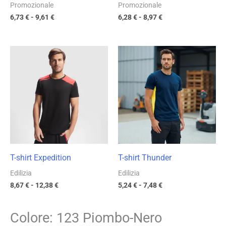
Promozionale
Promozionale
6,73
€
-
9,61
€
6,28
€
-
8,97
€
Fascia
Fascia
di
di
prezzo:
prezzo:
da
da
8,67 €
5,24 €
a
a
12,38 €
7,48 €
T-shirt Expedition
T-shirt Thunder
Edilizia
Edilizia
8,67
€
-
12,38
€
5,24
€
-
7,48
€
Colore: 123 Piombo-Nero