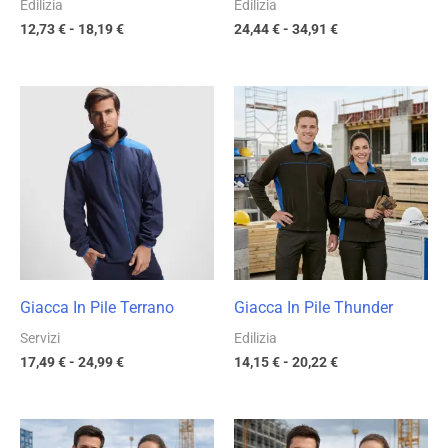
Edilizia
Edilizia
12,73
€
-
18,19
€
24,44
€
-
34,91
€
Fascia
Fascia
di
di
prezzo:
prezzo:
da
da
17,49 €
14,15 €
a
a
24,99 €
20,22 €
Giacca In Pile Terrano
Giacca In Pile Thunder
Servizi
Edilizia
17,49
€
-
24,99
€
14,15
€
-
20,22
€
Fascia
Fascia
di
di