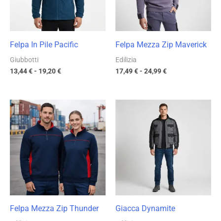
Felpa In Pile Pacific
Felpa Mezza Zip Maverick
Giubbotti
Edilizia
13,44
€
-
19,20
€
17,49
€
-
24,99
€
Fascia
Fascia
di
di
prezzo:
prezzo:
da
da
12,73 €
24,44 €
a
a
18,19 €
34,91 €
Felpa Mezza Zip Thunder
Giacca Dynamite