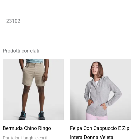
23102
Prodotti correlati
Fascia
Fascia
di
di
prezzo:
prezzo:
da
da
10,35 €
17,49 €
a
a
14,78 €
24,99 €
Bermuda Chino Ringo
Felpa Con Cappuccio E Zip
Intera Donna Veleta
Pantaloni lunghi e corti