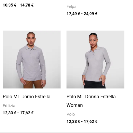
10,35
€
-
14,78
€
Felpa
17,49
€
-
24,99
€
Fascia
Fascia
di
di
prezzo:
prezzo:
da
da
12,33 €
12,33 €
a
a
17,62 €
17,62 €
Polo ML Uomo Estrella
Polo ML Donna Estrella
Woman
Edilizia
12,33
€
-
17,62
€
Polo
12,33
€
-
17,62
€