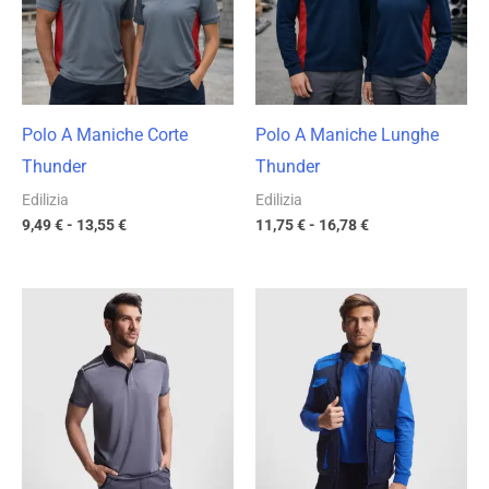
13,55 €
16,78 €
Polo A Maniche Corte
Polo A Maniche Lunghe
Thunder
Thunder
Edilizia
Edilizia
9,49
€
-
13,55
€
11,75
€
-
16,78
€
Fascia
Fascia
di
di
prezzo:
prezzo:
da
da
10,68 €
20,73 €
a
a
15,25 €
29,61 €