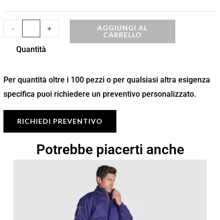
AGGIUNGI AL
-
+
CARRELLO
Quantità
Per quantità oltre i 100 pezzi o per qualsiasi altra esigenza
specifica puoi richiedere un preventivo personalizzato.
RICHIEDI PREVENTIVO
Potrebbe piacerti anche
Fascia
di
prezzo:
da
59,54 €
a