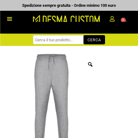
Vai
Spedizione sempre gratuita - Ordine minimo 100 euro
al
0
Carrell
contenuto
PROMOZIONALE
CERCA
WORKWEAR
COME ORDINARE
PREVENTIVI
CHI SIAMO
BLOG
CONTATTI