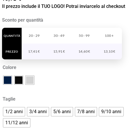
Il prezzo include il TUO LOGO! Potrai inviarcelo al checkout
Jogger
Sconto per quantità
In
Felpa
20 - 29
30 - 49
50 - 99
100 +
QUANTITÀ
Non
17,41
€
15,91
€
14,60
€
13,10
€
Garzata
PREZZO
Bambino
Colore
Adelpho
quantità
Taglie
1/2 anni
3/4 anni
5/6 anni
7/8 anni
9/10 anni
11/12 anni