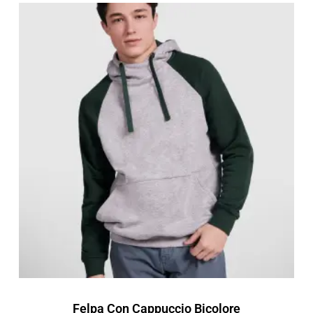
Fascia
di
prezzo:
da
16,84 €
a
24,05 €
Felpa Con Cappuccio Bicolore