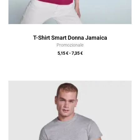
T-Shirt Smart Donna Jamaica
Promozionale
5,15
€
-
7,35
€
Fascia
di
prezzo:
da
4,24 €
a
6,05 €