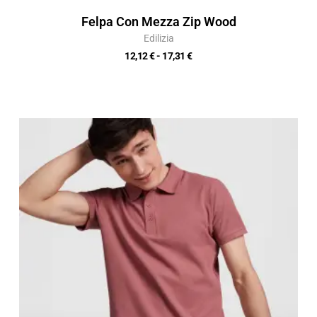
Felpa Con Mezza Zip Wood
Edilizia
12,12
€
-
17,31
€
Fascia
di
prezzo:
da
9,80 €
a
14,00 €