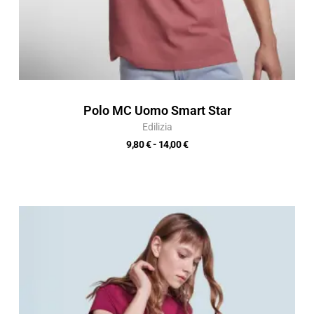
Polo MC Uomo Smart Star
Edilizia
9,80
€
-
14,00
€
Fascia
di
prezzo:
da
5,15 €
a
7,35 €