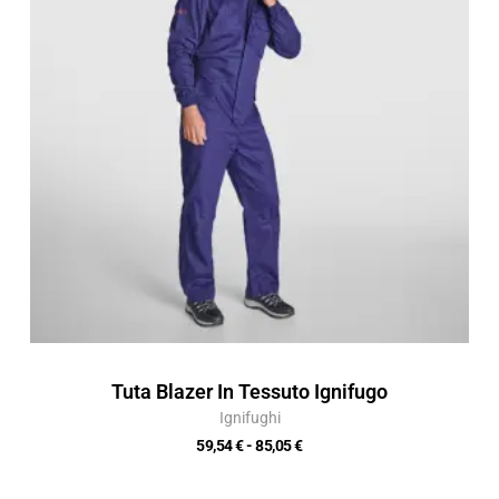
59,54 €
a
85,05 €
Tuta Blazer In Tessuto Ignifugo
Ignifughi
59,54
€
-
85,05
€