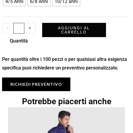
4/5 Anni
6/8 Anni
10/12 anni
-
+
AGGIUNGI AL
CARRELLO
Quantità
Per quantità oltre i 100 pezzi o per qualsiasi altra esigenza
specifica puoi richiedere un preventivo personalizzato.
RICHIEDI PREVENTIVO
Potrebbe piacerti anche
Fascia
di
prezzo:
da