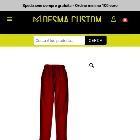
Vai
Spedizione sempre gratuita - Ordine minimo 100 euro
al
0
Carrell
contenuto
PROMOZIONALE
CERCA
WORKWEAR
COME ORDINARE
PREVENTIVI
CHI SIAMO
BLOG
CONTATTI