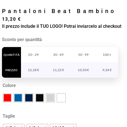
Pantaloni Beat Bambino
13,20
€
Il prezzo include il TUO LOGO! Potrai inviarcelo al checkout
Pantaloni
Sconto per quantità
Beat
Bambino
20 - 29
30 - 49
50 - 99
100 +
QUANTITÀ
quantità
12,28
€
11,22
€
10,30
€
9,24
€
PREZZO
Colore
Taglie